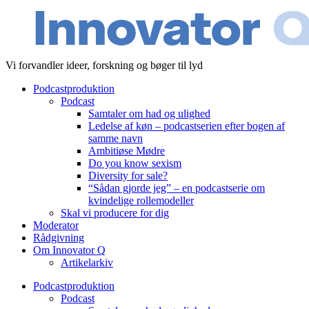
Videre
til
indhold
Vi forvandler ideer, forskning og bøger til lyd
Podcastproduktion
Podcast
Samtaler om had og ulighed
Ledelse af køn – podcastserien efter bogen af
samme navn
Ambitiøse Mødre
Do you know sexism
Diversity for sale?
“Sådan gjorde jeg” – en podcastserie om
kvindelige rollemodeller
Skal vi producere for dig
Moderator
Rådgivning
Om Innovator Q
Artikelarkiv
Podcastproduktion
Podcast