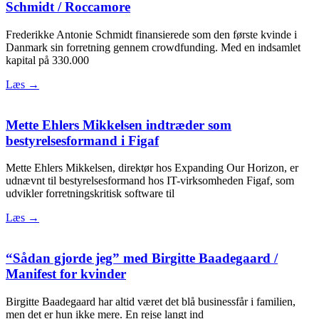
Schmidt / Roccamore
Frederikke Antonie Schmidt finansierede som den første kvinde i
Danmark sin forretning gennem crowdfunding. Med en indsamlet
kapital på 330.000
Læs →
Mette Ehlers Mikkelsen indtræder som
bestyrelsesformand i Figaf
Mette Ehlers Mikkelsen, direktør hos Expanding Our Horizon, er
udnævnt til bestyrelsesformand hos IT-virksomheden Figaf, som
udvikler forretningskritisk software til
Læs →
“Sådan gjorde jeg” med Birgitte Baadegaard /
Manifest for kvinder
Birgitte Baadegaard har altid været det blå businessfår i familien,
men det er hun ikke mere. En rejse langt ind