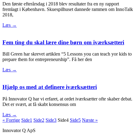
Den første efterårsdag i 2018 blev resultater fra en ny rapport
fremlagt i København. Skuespilhuset dannede rammen om InnoTalk
2018,
Læs →
Fem ting du skal lære dine børn om iværksætteri
Bill Green har skrevet artiklen “5 Lessons you can teach yor kids to
prepare them for entrepreneurship”. Få her den
Læs →
Hjælp os med at definere iværksætteri
På Innovator Q har vi erfaret, at ordet iværksætter ofte skaber debat.
Det er svært, at få skabt konsensus om
Læs →
« Forrige
Side
1
Side
2
Side
3
Side
4
Side
5
Næste »
Innovator Q ApS