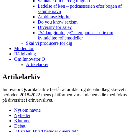
Samtaler om had og ulighed
Ledelse af køn – podcastserien efter bogen af
samme navn
Ambitiøse Mødre
Do you know sexism
Diversity for sale?
“Sådan gjorde jeg” – en podcastserie om
kvindelige rollemodeller
Skal vi producere for dig
Moderator
Rådgivning
Om Innovator Q
Artikelarkiv
Artikelarkiv
Innovator Qs artikelarkiv består af artikler og debatindlæg skrevet i
perioden 2018-2022 mens platformen var et nichemedie med fokus
på diversitet i erhvervslivet.
Nyt om navne
Nyheder
Klumme
Debat
IQ-stafet: Hvad betyder diversitet?