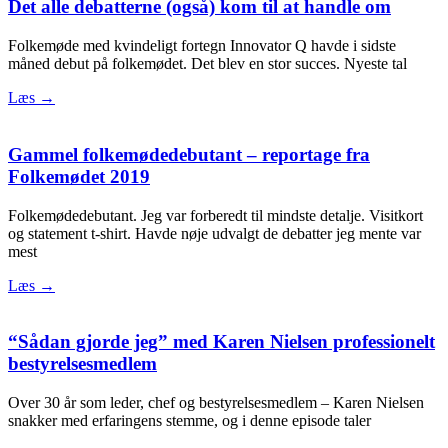
Det alle debatterne (også) kom til at handle om
Folkemøde med kvindeligt fortegn Innovator Q havde i sidste
måned debut på folkemødet. Det blev en stor succes. Nyeste tal
Læs →
Gammel folkemødedebutant – reportage fra
Folkemødet 2019
Folkemødedebutant. Jeg var forberedt til mindste detalje. Visitkort
og statement t-shirt. Havde nøje udvalgt de debatter jeg mente var
mest
Læs →
“Sådan gjorde jeg” med Karen Nielsen professionelt
bestyrelsesmedlem
Over 30 år som leder, chef og bestyrelsesmedlem – Karen Nielsen
snakker med erfaringens stemme, og i denne episode taler