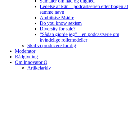
Samtaler om had og ulighed
Ledelse af køn – podcastserien efter bogen af
samme navn
Ambitiøse Mødre
Do you know sexism
Diversity for sale?
“Sådan gjorde jeg” – en podcastserie om
kvindelige rollemodeller
Skal vi producere for dig
Moderator
Rådgivning
Om Innovator Q
Artikelarkiv