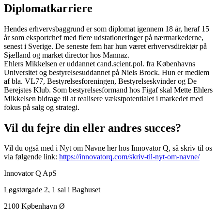
Diplomatkarriere
Hendes erhvervsbaggrund er som diplomat igennem 18 år, heraf 15
år som eksportchef med flere udstationeringer på nærmarkederne,
senest i Sverige. De seneste fem har hun været erhvervsdirektør på
Sjælland og market director hos Mannaz.
Ehlers Mikkelsen er uddannet cand.scient.pol. fra Københavns
Universitet og bestyrelsesuddannet på Niels Brock. Hun er medlem
af bla. VL77, Bestyrelsesforeningen, Bestyrelseskvinder og De
Berejstes Klub. Som bestyrelsesformand hos Figaf skal Mette Ehlers
Mikkelsen bidrage til at realisere vækstpotentialet i markedet med
fokus på salg og strategi.
Vil du fejre din eller andres succes?
Vil du også med i Nyt om Navne her hos Innovator Q, så skriv til os
via følgende link:
https://innovatorq.com/skriv-til-nyt-om-navne/
Innovator Q ApS
Løgstørgade 2, 1 sal i Baghuset
2100 København Ø