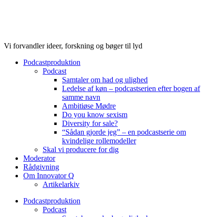
Videre
til
indhold
Vi forvandler ideer, forskning og bøger til lyd
Podcastproduktion
Podcast
Samtaler om had og ulighed
Ledelse af køn – podcastserien efter bogen af
samme navn
Ambitiøse Mødre
Do you know sexism
Diversity for sale?
“Sådan gjorde jeg” – en podcastserie om
kvindelige rollemodeller
Skal vi producere for dig
Moderator
Rådgivning
Om Innovator Q
Artikelarkiv
Podcastproduktion
Podcast