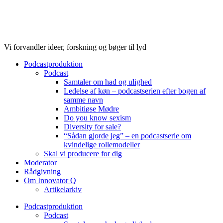
Videre
til
indhold
Vi forvandler ideer, forskning og bøger til lyd
Podcastproduktion
Podcast
Samtaler om had og ulighed
Ledelse af køn – podcastserien efter bogen af
samme navn
Ambitiøse Mødre
Do you know sexism
Diversity for sale?
“Sådan gjorde jeg” – en podcastserie om
kvindelige rollemodeller
Skal vi producere for dig
Moderator
Rådgivning
Om Innovator Q
Artikelarkiv
Podcastproduktion
Podcast