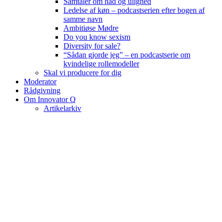
Samtaler om had og ulighed
Ledelse af køn – podcastserien efter bogen af
samme navn
Ambitiøse Mødre
Do you know sexism
Diversity for sale?
“Sådan gjorde jeg” – en podcastserie om
kvindelige rollemodeller
Skal vi producere for dig
Moderator
Rådgivning
Om Innovator Q
Artikelarkiv