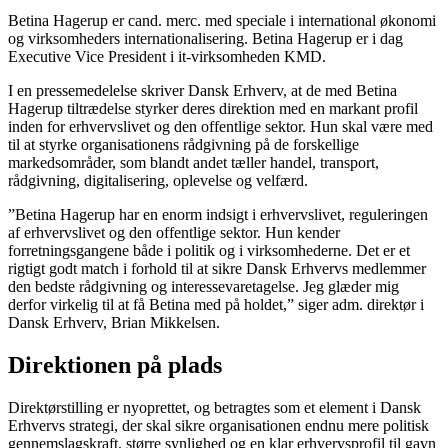
Betina Hagerup er cand. merc. med speciale i international økonomi
og virksomheders internationalisering. Betina Hagerup er i dag
Executive Vice President i it-virksomheden KMD.
I en pressemedelelse skriver Dansk Erhverv, at de med Betina
Hagerup tiltrædelse styrker deres direktion med en markant profil
inden for erhvervslivet og den offentlige sektor. Hun skal være med
til at styrke organisationens rådgivning på de forskellige
markedsområder, som blandt andet tæller handel, transport,
rådgivning, digitalisering, oplevelse og velfærd.
”Betina Hagerup har en enorm indsigt i erhvervslivet, reguleringen
af erhvervslivet og den offentlige sektor. Hun kender
forretningsgangene både i politik og i virksomhederne. Det er et
rigtigt godt match i forhold til at sikre Dansk Erhvervs medlemmer
den bedste rådgivning og interessevaretagelse. Jeg glæder mig
derfor virkelig til at få Betina med på holdet,” siger adm. direktør i
Dansk Erhverv, Brian Mikkelsen.
Direktionen på plads
Direktørstilling er nyoprettet, og betragtes som et element i Dansk
Erhvervs strategi, der skal sikre organisationen endnu mere politisk
gennemslagskraft, større synlighed og en klar erhvervsprofil til gavn