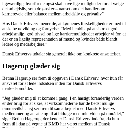
ligeværdige, hvorfor de også skal have lige muligheder for at vælge
det arbejdsliv, som de ønsker – uanset om det handler om
karriereveje eller balance mellem arbejdsliv og privatliv”
Hos Dansk Erhverv mener de, at kønnenes forskelligheder er med til
at skabe udvikling og fornyelse. “Med henblik på at sikre et godt
arbejdsmiljø, god trivsel og lige karrieremuligheder arbejder vi for, at
der er en ligelig repræsentation af mænd og kvinder både blandt
ledere og medarbejdere.”
Dansk Erhvervs udtaler sig generelt ikke om konkrete ansættelser.
Hagerup glæder sig
Betina Hagerup ser frem til opgaven i Dansk Erhverv, hvor hun får
ansvaret for at lede indsatsen inden for Dansk Erhvervs
markedsområder.
”Jeg glæder mig til at komme i gang. I en hastigt foranderlig verden
er der brug for at sikre, at virksomhederne har de bedst mulige
rammevilkår. Jeg ser frem til samarbejdet med Dansk Erhvervs
medlemmer og ansatte og til at bidrage med min viden på området,”
siger Betina Hagerup, der kender Dansk Erhverv indefra, da hun
frem til i dag på vegne af KMD har været medlem af Dansk