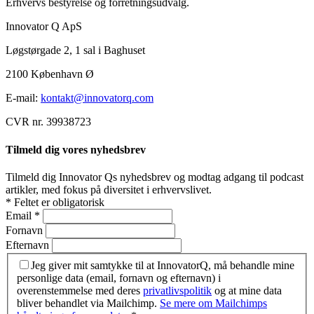
Erhvervs bestyrelse og forretningsudvalg.
Innovator Q ApS
Løgstørgade 2, 1 sal i Baghuset
2100 København Ø
E-mail:
kontakt@innovatorq.com
CVR nr. 39938723
Tilmeld dig vores nyhedsbrev
Tilmeld dig Innovator Qs nyhedsbrev og modtag adgang til podcast
artikler, med fokus på diversitet i erhvervslivet.
*
Feltet er obligatorisk
Email
*
Fornavn
Efternavn
Jeg giver mit samtykke til at InnovatorQ, må behandle mine
personlige data (email, fornavn og efternavn) i
overenstemmelse med deres
privatlivspolitik
og at mine data
bliver behandlet via Mailchimp.
Se mere om Mailchimps