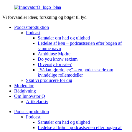
Videre
til
Vi forvandler ideer, forskning og bøger til lyd
indhold
Podcastproduktion
Podcast
Samtaler om had og ulighed
Ledelse af køn – podcastserien efter bogen af
samme navn
Ambitiøse Mødre
Do you know sexism
Diversity for sale?
“Sådan gjorde jeg” – en podcastserie om
kvindelige rollemodeller
Skal vi producere for dig
Moderator
Rådgivning
Om Innovator Q
Artikelarkiv
Podcastproduktion
Podcast
Samtaler om had og ulighed
Ledelse af køn – podcastserien efter bogen af