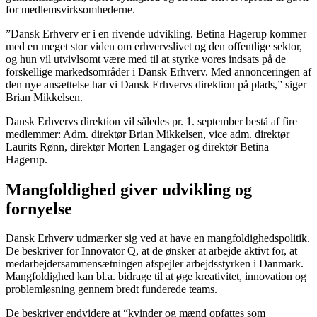
for medlemsvirksomhederne.
”Dansk Erhverv er i en rivende udvikling. Betina Hagerup kommer
med en meget stor viden om erhvervslivet og den offentlige sektor,
og hun vil utvivlsomt være med til at styrke vores indsats på de
forskellige markedsområder i Dansk Erhverv. Med annonceringen af
den nye ansættelse har vi Dansk Erhvervs direktion på plads,” siger
Brian Mikkelsen.
Dansk Erhvervs direktion vil således pr. 1. september bestå af fire
medlemmer: Adm. direktør Brian Mikkelsen, vice adm. direktør
Laurits Rønn, direktør Morten Langager og direktør Betina
Hagerup.
Mangfoldighed giver udvikling og
fornyelse
Dansk Erhverv udmærker sig ved at have en mangfoldighedspolitik.
De beskriver for Innovator Q, at de ønsker at arbejde aktivt for, at
medarbejdersammensætningen afspejler arbejdsstyrken i Danmark.
Mangfoldighed kan bl.a. bidrage til at øge kreativitet, innovation og
problemløsning gennem bredt funderede teams.
De beskriver endvidere at “kvinder og mænd opfattes som