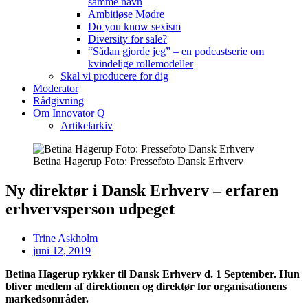
samme navn
Ambitiøse Mødre
Do you know sexism
Diversity for sale?
“Sådan gjorde jeg” – en podcastserie om
kvindelige rollemodeller
Skal vi producere for dig
Moderator
Rådgivning
Om Innovator Q
Artikelarkiv
Betina Hagerup Foto: Pressefoto Dansk Erhverv
Ny direktør i Dansk Erhverv – erfaren
erhvervsperson udpeget
Trine Askholm
juni 12, 2019
Betina Hagerup rykker til Dansk Erhverv d. 1 September. Hun
bliver medlem af direktionen og direktør for organisationens
markedsområder.