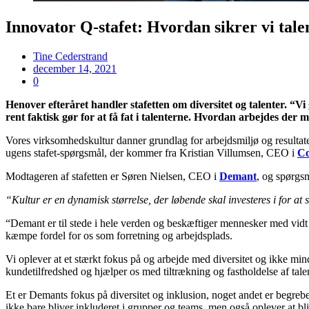
Innovator Q-stafet: Hvordan sikrer vi ta
Tine Cederstrand
december 14, 2021
0
Henover efteråret handler stafetten om diversitet og talenter. “Vi
rent faktisk gør for at få fat i talenterne. Hvordan arbejdes der m
Vores virksomhedskultur danner grundlag for arbejdsmiljø og resultat
ugens stafet-spørgsmål, der kommer fra Kristian Villumsen, CEO i
Co
Modtageren af stafetten er Søren Nielsen, CEO i
Demant
, og spørgsm
“Kultur er en dynamisk størrelse, der løbende skal investeres i for at
“Demant er til stede i hele verden og beskæftiger mennesker med vidt f
kæmpe fordel for os som forretning og arbejdsplads.
Vi oplever at et stærkt fokus på og arbejde med diversitet og ikke minds
kundetilfredshed og hjælper os med tiltrækning og fastholdelse af talen
Et er Demants fokus på diversitet og inklusion, noget andet er begrebet
ikke bare bliver inkluderet i grupper og teams, men også oplever at bl