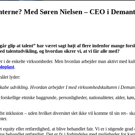
lenterne? Med Søren Nielsen – CEO i Deman
 går glip at talent” har været sagt højt af flere indenfor mange fo
ed talentudvikling, og hvordan sikrer vi, at vi får alle med?
er i de enkelte virksomheder. Men hvordan arbejder man aktivt med kultu
loplast
.
ålet lyder:
 skabe udvikling. Hvordan arbejder I med virksomhedskulturen i Demant, 
orskellige etniske baggrunde, personligheder, nationaliteter, alder, kø
t inklusion – uden hvilket diversitet slet ikke vil komme til sin ret– ska
ter.
 equity eller retfærdighed, at blive behandlet fair. Vi er i stigende gra
ive behandlet retfærdigt. Det er fx i forbindelse med muligheder for kar