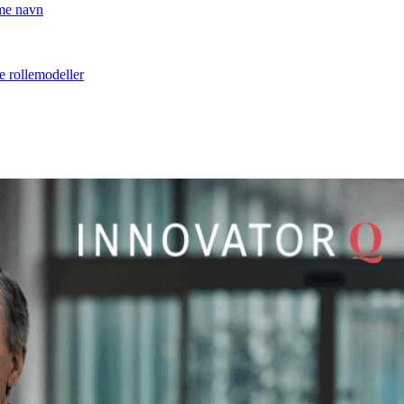
mme navn
e rollemodeller