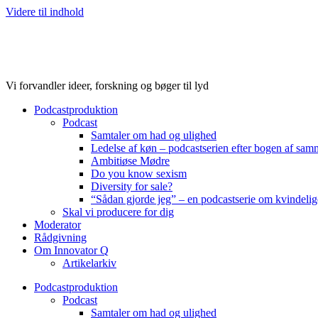
Videre til indhold
Vi forvandler ideer, forskning og bøger til lyd
Podcastproduktion
Podcast
Samtaler om had og ulighed
Ledelse af køn – podcastserien efter bogen af sa
Ambitiøse Mødre
Do you know sexism
Diversity for sale?
“Sådan gjorde jeg” – en podcastserie om kvindelig
Skal vi producere for dig
Moderator
Rådgivning
Om Innovator Q
Artikelarkiv
Podcastproduktion
Podcast
Samtaler om had og ulighed