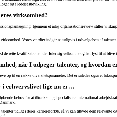
loger og i ledelsesudvikling.”
 jeres virksomhed?
sionsplanlægning. Igennem et årlig organisationsreview stiller vi skarp
le virksomhed. Vores værdier indgår naturligvis i udvælgelsen af talenter 
d de rette kvalifikationer, der føler sig velkomne og har lyst til at bliv
mhed, når I udpeger talenter, og hvordan er 
e op til en række diversitetsparametre. Det er således også et fokuspun
r i erhvervslivet lige nu er…
nde behov for at tiltrække højtspecialiseret international arbejdskraft
 i Danmark.
e talenter tidligt i deres karriereforløb, så vi kan tilbyde dem relevante
ge.”