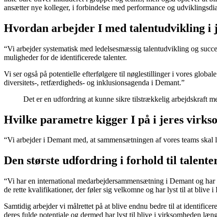
ansætter nye kolleger, i forbindelse med performance og udviklingsdia
Hvordan arbejder I med talentudvikling i
“Vi arbejder systematisk med ledelsesmæssig talentudvikling og succes
muligheder for de identificerede talenter.
Vi ser også på potentielle efterfølgere til nøglestillinger i vores globa
diversitets-, retfærdigheds- og inklusionsagenda i Demant.”
Det er en udfordring at kunne sikre tilstrækkelig arbejdskraft me
Hvilke parametre kigger I på i jeres virkso
“Vi arbejder i Demant med, at sammensætningen af vores teams skal lev
Den største udfordring i forhold til talente
“Vi har en international medarbejdersammensætning i Demant og har løbe
de rette kvalifikationer, der føler sig velkomne og har lyst til at blive
Samtidig arbejder vi målrettet på at blive endnu bedre til at identificer
deres fulde potentiale og dermed har lyst til blive i virksomheden læn