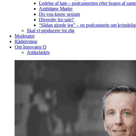
Ledelse af køn – podcastserien efter bogen af sa
Ambitiøse Mødre
Do you know sexism
Diversity for sale?
“Sådan gjorde jeg” – en podcastserie om kvindelig
Skal vi producere for dig
Moderator
Rådgivning
Om Innovator Q
Artikelarkiv