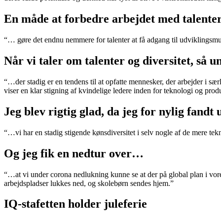
En måde at forbedre arbejdet med talenter
“… gøre det endnu nemmere for talenter at få adgang til udviklingsmul
Når vi taler om talenter og diversitet, så 
“…der stadig er en tendens til at opfatte mennesker, der arbejder i sæ
viser en klar stigning af kvindelige ledere inden for teknologi og prod
Jeg blev rigtig glad, da jeg for nylig fandt
“…vi har en stadig stigende kønsdiversitet i selv nogle af de mere tekn
Og jeg fik en nedtur over…
“…at vi under corona nedlukning kunne se at der på global plan i vores
arbejdspladser lukkes ned, og skolebørn sendes hjem.”
IQ-stafetten holder juleferie