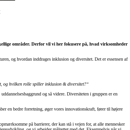
t
rskellige områder. Derfor vil vi her fokusere på, hvad virksomheder
ren, og hvordan inddrages inklusion og diversitet. Det er essensen af
og hvilken rolle spiller inklusion & diversitet?
“
n, uddannelsesbaggrund og så videre. Diversiteten i gruppen er en
ber en bedre forretning, øger vores innovationskraft, fører til højere
d opmærksomme på barrierer, der kan stå i vejen for, at alle mennesker
riereudvikling, og vi arbejder målrettet med det. Eksempelvis når vi