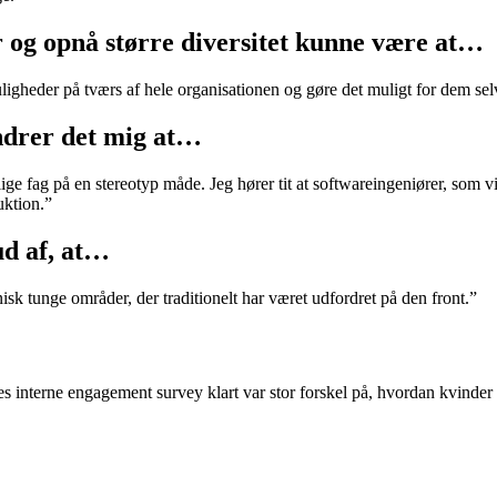
 og opnå større diversitet kunne være at…
igheder på tværs af hele organisationen og gøre det muligt for dem sel
undrer det mig at…
rlige fag på en stereotyp måde. Jeg hører tit at softwareingeniører, som 
uktion.”
 ud af, at…
isk tunge områder, der traditionelt har været udfordret på den front.”
 interne engagement survey klart var stor forskel på, hvordan kvinder og