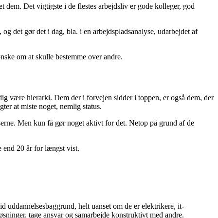
t dem. Det vigtigste i de flestes arbejdsliv er gode kolleger, god
g det gør det i dag, bla. i en arbejdspladsanalyse, udarbejdet af
t ønske om at skulle bestemme over andre.
adig være hierarki. Dem der i forvejen sidder i toppen, er også dem, der
gter at miste noget, nemlig status.
lserne. Men kun få gør noget aktivt for det. Netop på grund af de
 end 20 år for længst vist.
lid uddannelsesbaggrund, helt uanset om de er elektrikere, it-
 løsninger, tage ansvar og samarbejde konstruktivt med andre.