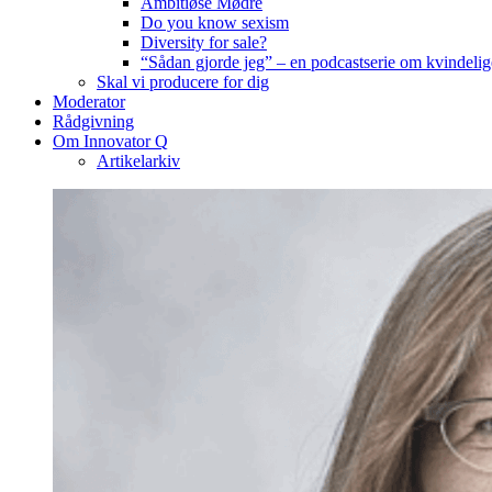
Ambitiøse Mødre
Do you know sexism
Diversity for sale?
“Sådan gjorde jeg” – en podcastserie om kvindelig
Skal vi producere for dig
Moderator
Rådgivning
Om Innovator Q
Artikelarkiv