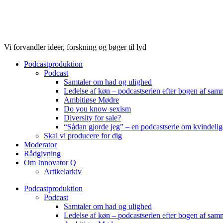
Videre
til
indhold
Vi forvandler ideer, forskning og bøger til lyd
Podcastproduktion
Podcast
Samtaler om had og ulighed
Ledelse af køn – podcastserien efter bogen af sa
Ambitiøse Mødre
Do you know sexism
Diversity for sale?
“Sådan gjorde jeg” – en podcastserie om kvindelig
Skal vi producere for dig
Moderator
Rådgivning
Om Innovator Q
Artikelarkiv
Podcastproduktion
Podcast
Samtaler om had og ulighed
Ledelse af køn – podcastserien efter bogen af sa