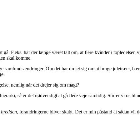
 at gå. F.eks. har der længe været talt om, at flere kvinder i topledelsen
ingen skal komme.
 samfundsændringer. Om det har drejet sig om at bruge juletræer, bære 
ge.
else, nemlig når det drejer sig om magt?
erarki, så er det nødvendigt at gå flere veje samtidig. Stirrer vi os blin
a bredden
, forandringerne bliver skabt. Det er min påstand at sådan vil d