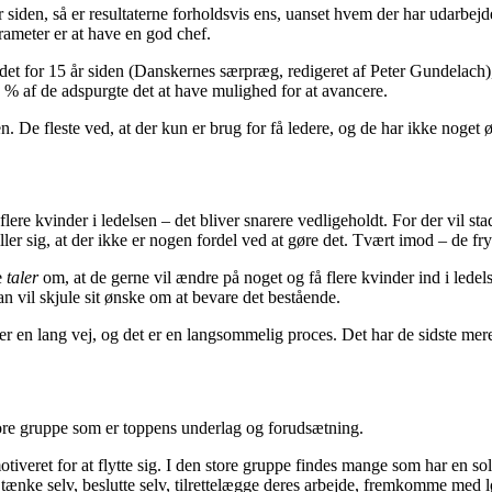
 siden, så er resultaterne forholdsvis ens, uanset hvem der har udarbejde
rameter er at have en god chef.
t for 15 år siden (Danskernes særpræg, redigeret af Peter Gundelach), o
 % af de adspurgte det at have mulighed for at avancere.
n. De fleste ved, at der kun er brug for få ledere, og de har ikke noge
flere kvinder i ledelsen – det bliver snarere vedligeholdt. For der vil st
ller sig, at der ikke er nogen fordel ved at gøre det. Tvært imod – de fry
e
taler
om, at de gerne vil ændre på noget og få flere kvinder ind i lede
n vil skjule sit ønske om at bevare det bestående.
r en lang vej, og det er en langsommelig proces. Det har de sidste mere
 store gruppe som er toppens underlag og forudsætning.
motiveret for at flytte sig. I den store gruppe findes mange som har en so
 at tænke selv, beslutte selv, tilrettelægge deres arbejde, fremkomme med