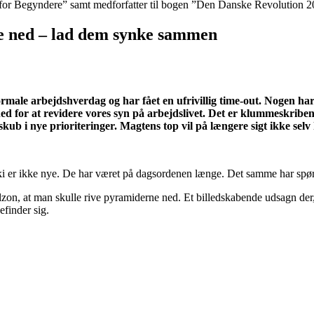
liv for Begyndere” samt medforfatter til bogen ”Den Danske Revolution 2
e ned – lad dem synke sammen
s normale arbejdshverdag og har fået en ufrivillig time-out. Nogen h
ighed for at revidere vores syn på arbejdslivet. Det er klummeskribe
b i nye prioriteringer. Magtens top vil på længere sigt ikke selv k
rarki er ikke nye. De har været på dagsordenen længe. Det samme har spø
on, at man skulle rive pyramiderne ned. Et billedskabende udsagn der, i 
efinder sig.