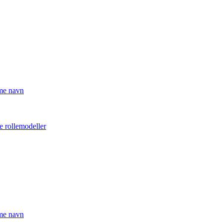
mme navn
e rollemodeller
mme navn