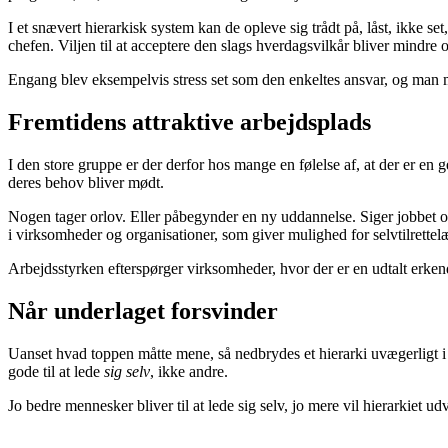
I et snævert hierarkisk system kan de opleve sig trådt på, låst, ikke set,
chefen. Viljen til at acceptere den slags hverdagsvilkår bliver mindre 
Engang blev eksempelvis stress set som den enkeltes ansvar, og man 
Fremtidens attraktive arbejdsplads
I den store gruppe er der derfor hos mange en følelse af, at der er en 
deres behov bliver mødt.
Nogen tager orlov. Eller påbegynder en ny uddannelse. Siger jobbet o
i virksomheder og organisationer, som giver mulighed for selvtilrette
Arbejdsstyrken efterspørger virksomheder, hvor der er en udtalt erkend
Når underlaget forsvinder
Uanset hvad toppen måtte mene, så nedbrydes et hierarki uvægerligt i ta
gode til at lede
sig selv
, ikke andre.
Jo bedre mennesker bliver til at lede sig selv, jo mere vil hierarkiet udv