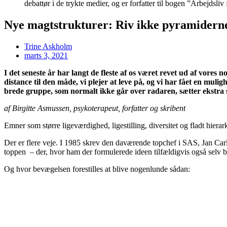
debattør i de trykte medier, og er forfatter til bogen ”Arbejds
Nye magtstrukturer: Riv ikke pyramidern
Trine Askholm
marts 3, 2021
I det seneste år har langt de fleste af os været revet ud af vore
distance til den måde, vi plejer at leve på, og vi har fået en mul
brede gruppe, som normalt ikke går over radaren, sætter ekstra sku
af Birgitte Asmussen, psykoterapeut, forfatter og skribent
Emner som større ligeværdighed, ligestilling, diversitet og fladt hie
Der er flere veje. I 1985 skrev den daværende topchef i SAS, Jan Carlz
toppen
– der, hvor ham der formulerede ideen tilfældigvis også selv b
Og hvor bevægelsen forestilles at blive nogenlunde sådan: