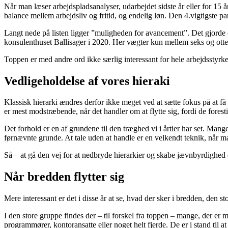
Når man læser arbejdspladsanalyser, udarbejdet sidste år eller for 15 år
balance mellem arbejdsliv og fritid, og endelig løn. Den 4.vigtigste pa
Langt nede på listen ligger ”muligheden for avancement”. Det gjorde de
konsulenthuset Ballisager i 2020. Her vægter kun mellem seks og otte
Toppen er med andre ord ikke særlig interessant for hele arbejdsstyrke
Vedligeholdelse af vores hieraki
Klassisk hierarki ændres derfor ikke meget ved at sætte fokus på at få 
er mest modstræbende, når det handler om at flytte sig, fordi de foresti
Det forhold er en af grundene til den træghed vi i årtier har set. Mang
førnævnte grunde. At tale uden at handle er en velkendt teknik, når ma
Så – at gå den vej for at nedbryde hierarkier og skabe jævnbyrdighed e
Når bredden flytter sig
Mere interessant er det i disse år at se, hvad der sker i bredden, den
I den store gruppe findes der – til forskel fra toppen – mange, der er 
programmører, kontoransatte eller noget helt fjerde. De er i stand til