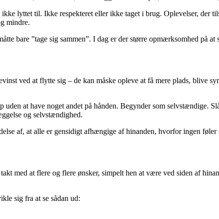
 ikke lyttet til. Ikke respekteret eller ikke taget i brug. Oplevelser, der 
og mindre.
måtte bare ”tage sig sammen”. I dag er der større opmærksomhed på at s
gevinst ved at flytte sig – de kan måske opleve at få mere plads, blive s
p uden at have noget andet på hånden. Begynder som selvstændige. Slår 
læggelse og selvstændighed.
else af, at alle er gensidigt afhængige af hinanden, hvorfor ingen føler 
kt med at flere og flere ønsker, simpelt hen at være ved siden af hinand
ikle sig fra at se sådan ud: