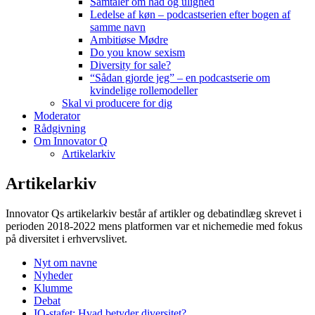
Samtaler om had og ulighed
Ledelse af køn – podcastserien efter bogen af
samme navn
Ambitiøse Mødre
Do you know sexism
Diversity for sale?
“Sådan gjorde jeg” – en podcastserie om
kvindelige rollemodeller
Skal vi producere for dig
Moderator
Rådgivning
Om Innovator Q
Artikelarkiv
Artikelarkiv
Innovator Qs artikelarkiv består af artikler og debatindlæg skrevet i
perioden 2018-2022 mens platformen var et nichemedie med fokus
på diversitet i erhvervslivet.
Nyt om navne
Nyheder
Klumme
Debat
IQ-stafet: Hvad betyder diversitet?