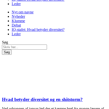
Leder
Nyt om navne
Nyheder
Klumme
Debat
IQ-stafet: Hvad betyder diversitet?
Leder
Søg
Søg
Hvad betyder diversitet og en shitstorm?
Ved udgangen af januar lød der et kæmpe brøl fra mange læsere af