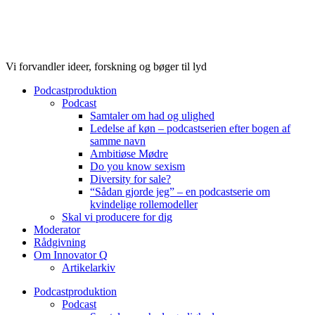
Videre
til
indhold
Vi forvandler ideer, forskning og bøger til lyd
Podcastproduktion
Podcast
Samtaler om had og ulighed
Ledelse af køn – podcastserien efter bogen af
samme navn
Ambitiøse Mødre
Do you know sexism
Diversity for sale?
“Sådan gjorde jeg” – en podcastserie om
kvindelige rollemodeller
Skal vi producere for dig
Moderator
Rådgivning
Om Innovator Q
Artikelarkiv
Podcastproduktion
Podcast