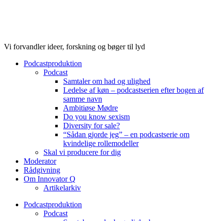
Videre
til
indhold
Vi forvandler ideer, forskning og bøger til lyd
Podcastproduktion
Podcast
Samtaler om had og ulighed
Ledelse af køn – podcastserien efter bogen af
samme navn
Ambitiøse Mødre
Do you know sexism
Diversity for sale?
“Sådan gjorde jeg” – en podcastserie om
kvindelige rollemodeller
Skal vi producere for dig
Moderator
Rådgivning
Om Innovator Q
Artikelarkiv
Podcastproduktion
Podcast