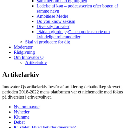
Samtaler om had og ulighed
Ledelse af køn – podcastserien efter bogen af
samme navn
Ambitiøse Mødre
Do you know sexism
Diversity for sale?
“Sådan gjorde jeg” – en podcastserie om
kvindelige rollemodeller
Skal vi producere for dig
Moderator
Rådgivning
Om Innovator Q
Artikelarkiv
Artikelarkiv
Innovator Qs artikelarkiv består af artikler og debatindlæg skrevet i
perioden 2018-2022 mens platformen var et nichemedie med fokus
på diversitet i erhvervslivet.
Nyt om navne
Nyheder
Klumme
Debat
IQ-stafet: Hvad betyder diversitet?