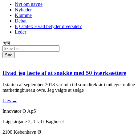
Nyt om navne
Nyheder
Klumme
Debat
IQ-stafet: Hvad betyder diversitet?
Leder
Søg
Søg
Hvad jeg lærte af at snakke med 50 iværksættere
I starten af september 2018 var min tid som direktør i mit eget online
marketingbureau ovre. Jeg valgte at sælge
Læs →
Innovator Q ApS
Løgstørgade 2, 1 sal i Baghuset
2100 København Ø