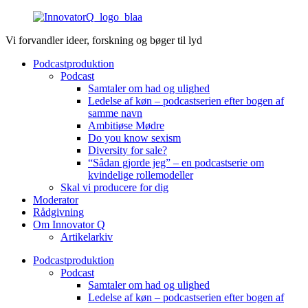
Videre
til
Vi forvandler ideer, forskning og bøger til lyd
indhold
Podcastproduktion
Podcast
Samtaler om had og ulighed
Ledelse af køn – podcastserien efter bogen af
samme navn
Ambitiøse Mødre
Do you know sexism
Diversity for sale?
“Sådan gjorde jeg” – en podcastserie om
kvindelige rollemodeller
Skal vi producere for dig
Moderator
Rådgivning
Om Innovator Q
Artikelarkiv
Podcastproduktion
Podcast
Samtaler om had og ulighed
Ledelse af køn – podcastserien efter bogen af