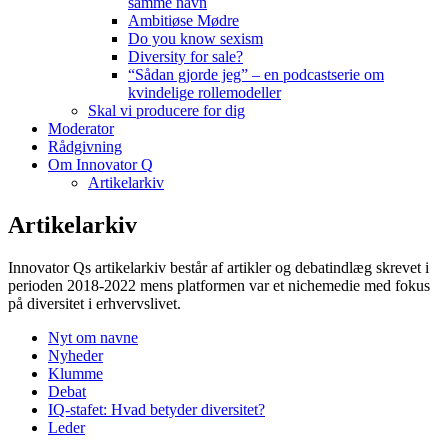
samme navn
Ambitiøse Mødre
Do you know sexism
Diversity for sale?
“Sådan gjorde jeg” – en podcastserie om
kvindelige rollemodeller
Skal vi producere for dig
Moderator
Rådgivning
Om Innovator Q
Artikelarkiv
Artikelarkiv
Innovator Qs artikelarkiv består af artikler og debatindlæg skrevet i
perioden 2018-2022 mens platformen var et nichemedie med fokus
på diversitet i erhvervslivet.
Nyt om navne
Nyheder
Klumme
Debat
IQ-stafet: Hvad betyder diversitet?
Leder