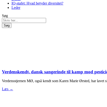
IQ-stafet: Hvad betyder diversitet?
Leder
Søg
Søg
Verdenskendt, dansk sangerinde til kamp mod pestici
Verdensstjernen MØ, også kendt som Karen Marie Ørsted, har lavet si
Læs →