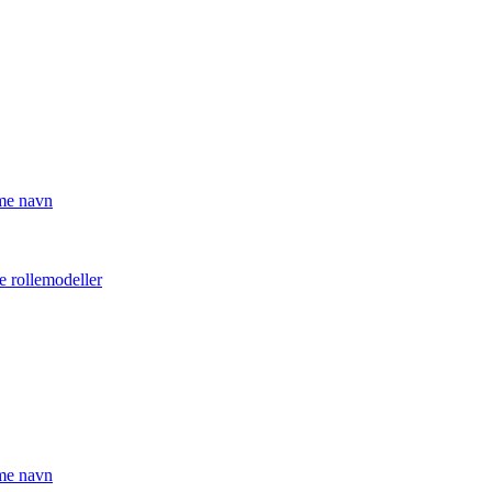
mme navn
e rollemodeller
mme navn