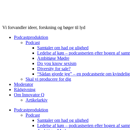
Videre
til
indhold
Vi forvandler ideer, forskning og bøger til lyd
Podcastproduktion
Podcast
Samtaler om had og ulighed
Ledelse af køn – podcastserien efter bogen af sa
Ambitiøse Mødre
Do you know sexism
Diversity for sale?
“Sådan gjorde jeg” – en podcastserie om kvindelig
Skal vi producere for dig
Moderator
Rådgivning
Om Innovator Q
Artikelarkiv
Podcastproduktion
Podcast
Samtaler om had og ulighed
Ledelse af køn – podcastserien efter bogen af sa