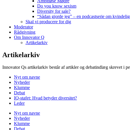
Ambitiøse Mødre
Do you know sexism
Diversity for sale?
“Sådan gjorde jeg” – en podcastserie om kvindelig
Skal vi producere for dig
Moderator
Rådgivning
Om Innovator Q
Artikelarkiv
Artikelarkiv
Innovator Qs artikelarkiv består af artikler og debatindlæg skrevet i
Nyt om navne
Nyheder
Klumme
Debat
IQ-stafet: Hvad betyder diversitet?
Leder
Nyt om navne
Nyheder
Klumme
Debat