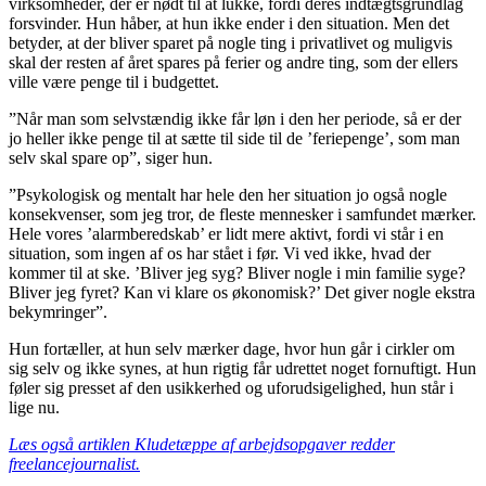
virksomheder, der er nødt til at lukke, fordi deres indtægtsgrundlag
forsvinder. Hun håber, at hun ikke ender i den situation. Men det
betyder, at der bliver sparet på nogle ting i privatlivet og muligvis
skal der resten af året spares på ferier og andre ting, som der ellers
ville være penge til i budgettet.
”Når man som selvstændig ikke får løn i den her periode, så er der
jo heller ikke penge til at sætte til side til de ’feriepenge’, som man
selv skal spare op”, siger hun.
”Psykologisk og mentalt har hele den her situation jo også nogle
konsekvenser, som jeg tror, de fleste mennesker i samfundet mærker.
Hele vores ’alarmberedskab’ er lidt mere aktivt, fordi vi står i en
situation, som ingen af os har stået i før. Vi ved ikke, hvad der
kommer til at ske. ’Bliver jeg syg? Bliver nogle i min familie syge?
Bliver jeg fyret? Kan vi klare os økonomisk?’ Det giver nogle ekstra
bekymringer”.
Hun fortæller, at hun selv mærker dage, hvor hun går i cirkler om
sig selv og ikke synes, at hun rigtig får udrettet noget fornuftigt. Hun
føler sig presset af den usikkerhed og uforudsigelighed, hun står i
lige nu.
Læs også artiklen Kludetæppe af arbejdsopgaver redder
freelancejournalist.