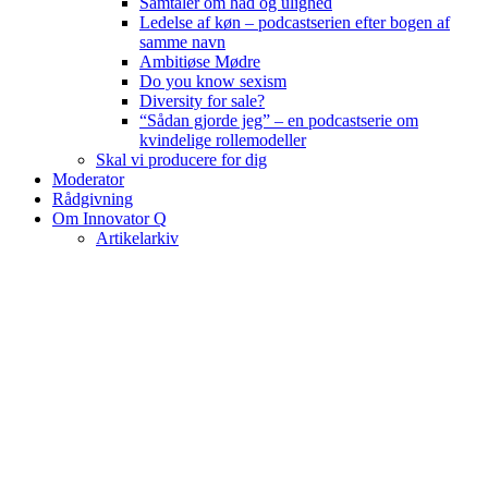
Samtaler om had og ulighed
Ledelse af køn – podcastserien efter bogen af
samme navn
Ambitiøse Mødre
Do you know sexism
Diversity for sale?
“Sådan gjorde jeg” – en podcastserie om
kvindelige rollemodeller
Skal vi producere for dig
Moderator
Rådgivning
Om Innovator Q
Artikelarkiv