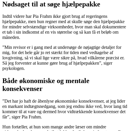
Nødsaget til at søge hjælpepakke
Indtil videre har Pia Frahm ikke gjort brug af regeringens
hjælpepakke, men hun regner med at skulle søge den hjælpepakke
for mindre selvstændige virksomheder, hvor man skal dokumentere
et tab i sin indkomst af en vis størrelse og så kan få et beløb om
måneden.
”Min revisor er i gang med at undersøge de nøjagtige detaljer for
mig, for det hele går jo ret stærkt for tiden med vedtagelse af
lovgivning, så vi skal lige være sikre på, hvad vilkårene præcist er.
Så jeg forventer at kunne gøre brug af hjælpepakken”, siger
psykologen.
Både økonomiske og mentale
konsekvenser
”Det har jo haft de åbenlyse økonomiske konsekvenser, at jeg lider
en markant indtægtsnedgang, som jeg endnu ikke ved, hvor lang tid
kommer til at vare og dermed hvor vidtrækkende konsekvenser det
får”, siger Pia Frahm.
Hun fortæller, at hun som mange andre læser om mindre