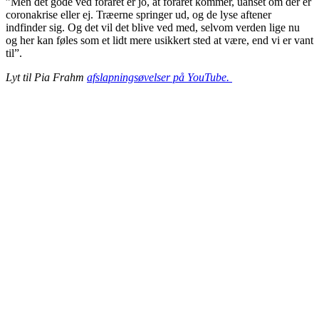
”Men det gode ved foråret er jo, at foråret kommer, uanset om der er
coronakrise eller ej. Træerne springer ud, og de lyse aftener
indfinder sig. Og det vil det blive ved med, selvom verden lige nu
og her kan føles som et lidt mere usikkert sted at være, end vi er vant
til”.
Lyt til Pia Frahm
afslapningsøvelser på YouTube.