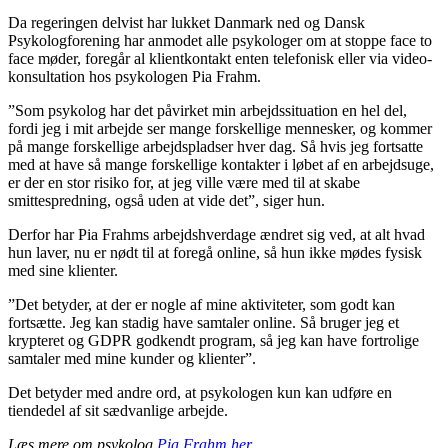
Da regeringen delvist har lukket Danmark ned og Dansk
Psykologforening har anmodet alle psykologer om at stoppe face to
face møder, foregår al klientkontakt enten telefonisk eller via video-
konsultation hos psykologen Pia Frahm.
”Som psykolog har det påvirket min arbejdssituation en hel del,
fordi jeg i mit arbejde ser mange forskellige mennesker, og kommer
på mange forskellige arbejdspladser hver dag. Så hvis jeg fortsatte
med at have så mange forskellige kontakter i løbet af en arbejdsuge,
er der en stor risiko for, at jeg ville være med til at skabe
smittespredning, også uden at vide det”, siger hun.
Derfor har Pia Frahms arbejdshverdage ændret sig ved, at alt hvad
hun laver, nu er nødt til at foregå online, så hun ikke mødes fysisk
med sine klienter.
”Det betyder, at der er nogle af mine aktiviteter, som godt kan
fortsætte. Jeg kan stadig have samtaler online. Så bruger jeg et
krypteret og GDPR godkendt program, så jeg kan have fortrolige
samtaler med mine kunder og klienter”.
Det betyder med andre ord, at psykologen kun kan udføre en
tiendedel af sit sædvanlige arbejde.
Læs mere om psykolog
Pia Frahm her.