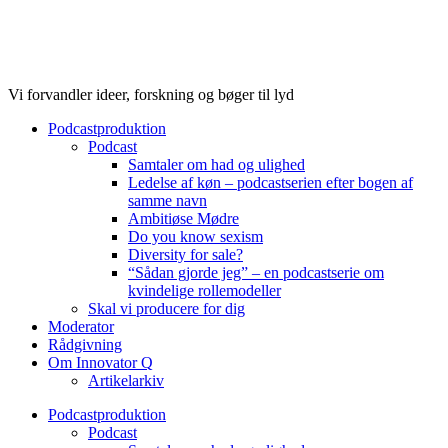
Videre
til
indhold
Vi forvandler ideer, forskning og bøger til lyd
Podcastproduktion
Podcast
Samtaler om had og ulighed
Ledelse af køn – podcastserien efter bogen af
samme navn
Ambitiøse Mødre
Do you know sexism
Diversity for sale?
“Sådan gjorde jeg” – en podcastserie om
kvindelige rollemodeller
Skal vi producere for dig
Moderator
Rådgivning
Om Innovator Q
Artikelarkiv
Podcastproduktion
Podcast