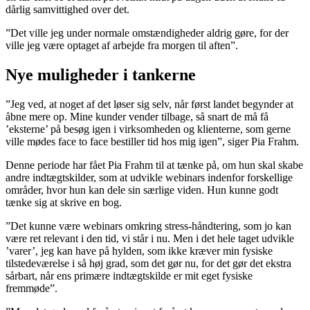
dårlig samvittighed over det.
”Det ville jeg under normale omstændigheder aldrig gøre, for der
ville jeg være optaget af arbejde fra morgen til aften”.
Nye muligheder i tankerne
”Jeg ved, at noget af det løser sig selv, når først landet begynder at
åbne mere op. Mine kunder vender tilbage, så snart de må få
’eksterne’ på besøg igen i virksomheden og klienterne, som gerne
ville mødes face to face bestiller tid hos mig igen”, siger Pia Frahm.
Denne periode har fået Pia Frahm til at tænke på, om hun skal skabe
andre indtægtskilder, som at udvikle webinars indenfor forskellige
områder, hvor hun kan dele sin særlige viden. Hun kunne godt
tænke sig at skrive en bog.
”Det kunne være webinars omkring stress-håndtering, som jo kan
være ret relevant i den tid, vi står i nu. Men i det hele taget udvikle
’varer’, jeg kan have på hylden, som ikke kræver min fysiske
tilstedeværelse i så høj grad, som det gør nu, for det gør det ekstra
sårbart, når ens primære indtægtskilde er mit eget fysiske
fremmøde”.