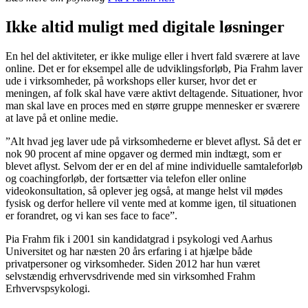
Ikke altid muligt med digitale løsninger
En hel del aktiviteter, er ikke mulige eller i hvert fald sværere at lave
online. Det er for eksempel alle de udviklingsforløb, Pia Frahm laver
ude i virksomheder, på workshops eller kurser, hvor det er
meningen, af folk skal have være aktivt deltagende. Situationer, hvor
man skal lave en proces med en større gruppe mennesker er sværere
at lave på et online medie.
”Alt hvad jeg laver ude på virksomhederne er blevet aflyst. Så det er
nok 90 procent af mine opgaver og dermed min indtægt, som er
blevet aflyst. Selvom der er en del af mine individuelle samtaleforløb
og coachingforløb, der fortsætter via telefon eller online
videokonsultation, så oplever jeg også, at mange helst vil mødes
fysisk og derfor hellere vil vente med at komme igen, til situationen
er forandret, og vi kan ses face to face”.
Pia Frahm fik i 2001 sin kandidatgrad i psykologi ved Aarhus
Universitet og har næsten 20 års erfaring i at hjælpe både
privatpersoner og virksomheder. Siden 2012 har hun været
selvstændig erhvervsdrivende med sin virksomhed Frahm
Erhvervspsykologi.