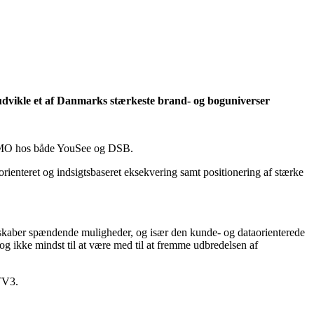
eudvikle et af Danmarks stærkeste brand- og boguniverser
m CMO hos både YouSee og DSB.
orienteret og indsigtsbaseret eksekvering samt positionering af stærke
 skaber spændende muligheder, og især den kunde- og dataorienterede
og ikke mindst til at være med til at fremme udbredelsen af
TV3.