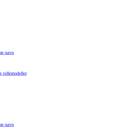
mme navn
e rollemodeller
mme navn