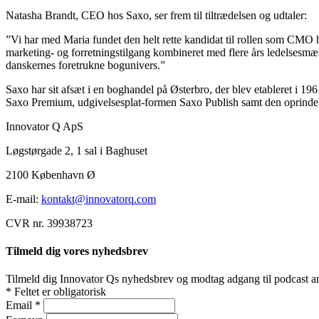
Natasha Brandt, CEO hos Saxo, ser frem til tiltrædelsen og udtaler:
”Vi har med Maria fundet den helt rette kandidat til rollen som CMO h
marketing- og forretningstilgang kombineret med flere års ledelsesmæssi
danskernes foretrukne bogunivers.”
Saxo har sit afsæt i en boghandel på Østerbro, der blev etableret i 1
Saxo Premium, udgivelsesplat-formen Saxo Publish samt den oprinde
Innovator Q ApS
Løgstørgade 2, 1 sal i Baghuset
2100 København Ø
E-mail:
kontakt@innovatorq.com
CVR nr. 39938723
Tilmeld dig vores nyhedsbrev
Tilmeld dig Innovator Qs nyhedsbrev og modtag adgang til podcast arti
*
Feltet er obligatorisk
Email
*