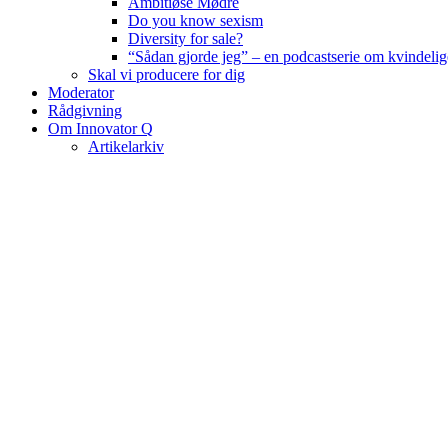
Ambitiøse Mødre
Do you know sexism
Diversity for sale?
“Sådan gjorde jeg” – en podcastserie om kvindelig
Skal vi producere for dig
Moderator
Rådgivning
Om Innovator Q
Artikelarkiv