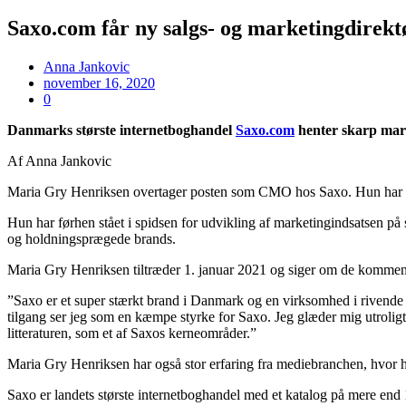
Saxo.com får ny salgs- og marketingdirekt
Anna Jankovic
november 16, 2020
0
Danmarks største internetboghandel
Saxo.com
henter skarp mark
Af Anna Jankovic
Maria Gry Henriksen overtager posten som CMO hos Saxo. Hun har en
Hun har førhen stået i spidsen for udvikling af marketingindsatsen på 
og holdningsprægede brands.
Maria Gry Henriksen tiltræder 1. januar 2021 og siger om de kommen
”Saxo er et super stærkt brand i Danmark og en virksomhed i rivende
tilgang ser jeg som en kæmpe styrke for Saxo. Jeg glæder mig utroligt 
litteraturen, som et af Saxos kerneområder.”
Maria Gry Henriksen har også stor erfaring fra mediebranchen, hvor
Saxo er landets største internetboghandel med et katalog på mere end 1