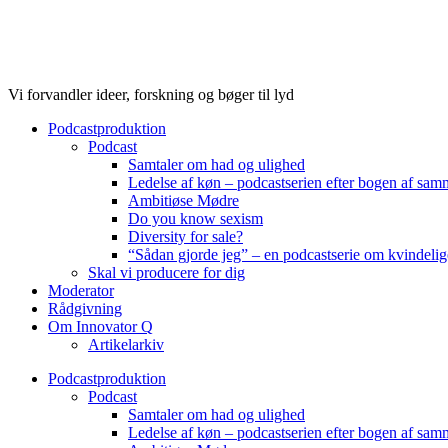
Videre
til
indhold
Vi forvandler ideer, forskning og bøger til lyd
Podcastproduktion
Podcast
Samtaler om had og ulighed
Ledelse af køn – podcastserien efter bogen af sa
Ambitiøse Mødre
Do you know sexism
Diversity for sale?
“Sådan gjorde jeg” – en podcastserie om kvindelig
Skal vi producere for dig
Moderator
Rådgivning
Om Innovator Q
Artikelarkiv
Podcastproduktion
Podcast
Samtaler om had og ulighed
Ledelse af køn – podcastserien efter bogen af sa