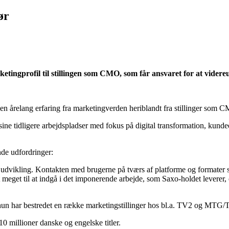
ør
etingprofil til stillingen som CMO, som får ansvaret for at vider
 årelang erfaring fra marketingverden heriblandt fra stillinger so
sine tidligere arbejdspladser med fokus på digital transformation, kunde
de udfordringer:
 udvikling. Kontakten med brugerne på tværs af platforme og formater
meget til at indgå i det imponerende arbejde, som Saxo-holdet leverer, 
 hun har bestredet en række marketingstillinger hos bl.a. TV2 og MTG/
0 millioner danske og engelske titler.