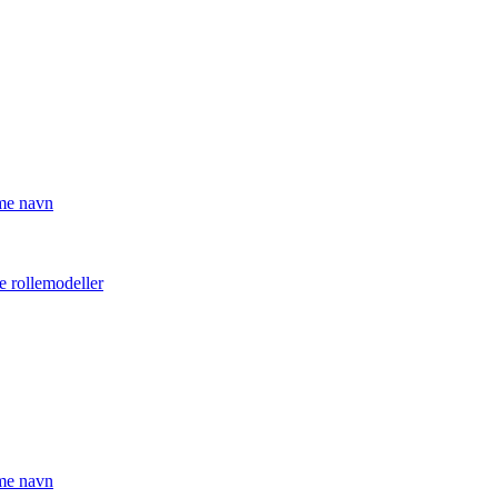
mme navn
e rollemodeller
mme navn