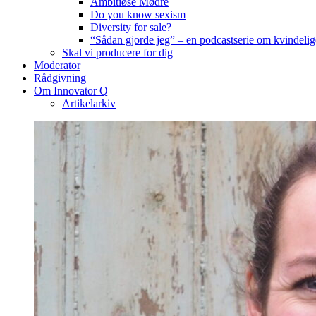
Ambitiøse Mødre
Do you know sexism
Diversity for sale?
“Sådan gjorde jeg” – en podcastserie om kvindelig
Skal vi producere for dig
Moderator
Rådgivning
Om Innovator Q
Artikelarkiv