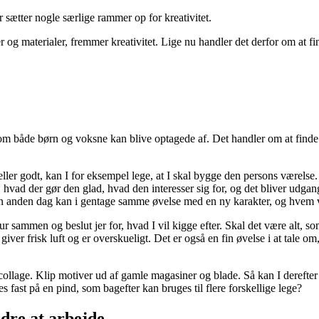
r sætter nogle særlige rammer op for kreativitet.
r og materialer, fremmer kreativitet. Lige nu handler det derfor om at fi
som både børn og voksne kan blive optagede af. Det handler om at finde
vt eller godt, kan I for eksempel lege, at I skal bygge den persons være
, hvad der gør den glad, hvad den interesser sig for, og det bliver udga
. En anden dag kan i gentage samme øvelse med en ny karakter, og hvem v
sammen og beslut jer for, hvad I vil kigge efter. Skal det være alt, som
r frisk luft og er overskueligt. Det er også en fin øvelse i at tale om
ollage. Klip motiver ud af gamle magasiner og blade. Så kan I derefter sk
s fast på en pind, som bagefter kan bruges til flere forskellige lege?
ldre at arbejde