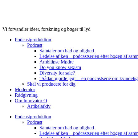
Videre
til
indhold
Vi forvandler ideer, forskning og bøger til lyd
Podcastproduktion
Podcast
Samtaler om had og ulighed
Ledelse af køn – podcastserien efter bogen af sa
Ambitiøse Mødre
Do you know sexism
Diversity for sale?
“Sådan gjorde jeg” – en podcastserie om kvindelig
Skal vi producere for dig
Moderator
Rådgivning
Om Innovator Q
Artikelarkiv
Podcastproduktion
Podcast
Samtaler om had og ulighed
Ledelse af køn – podcastserien efter bogen af sa