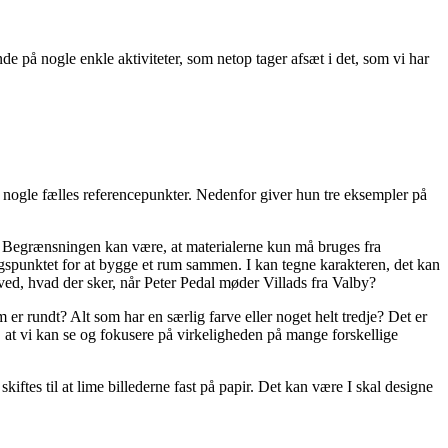
nde på nogle enkle aktiviteter, som netop tager afsæt i det, som vi har
 nogle fælles referencepunkter. Nedenfor giver hun tre eksempler på
lse. Begrænsningen kan være, at materialerne kun må bruges fra
ngspunktet for at bygge et rum sammen. I kan tegne karakteren, det kan
ed, hvad der sker, når Peter Pedal møder Villads fra Valby?
 er rundt? Alt som har en særlig farve eller noget helt tredje? Det er
, at vi kan se og fokusere på virkeligheden på mange forskellige
iftes til at lime billederne fast på papir. Det kan være I skal designe