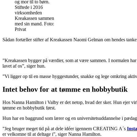
og mor til to børn.
Stiftede i 2016
virksomheden
Kreakassen sammen
med sin mand. Foto:
Privat
Sådan fortæller stifter af Kreakassen Naomi Gelman om hendes tanke
”Kreakassen bygger på værdier, som at være sammen. I normalen har vi 
lavet af os”, siger hun.
”Vi ligger op til en masse hyggestunder, snakke og lege omkring aktiv
Intet behov for at tømme en hobbybutik
Hos Nanna Hamilton i Valby er det netop, hvad der sker. Hun ejer 
tømme en hobbybutik først.
Hun har en baggrund som lærer og en universitetsuddannelse i pædago
”Jeg bruger meget tid på at dele idéer igennem CREATING A´s
Inst
er velkomne til at deltage i”, siger Nanna Hamilton.