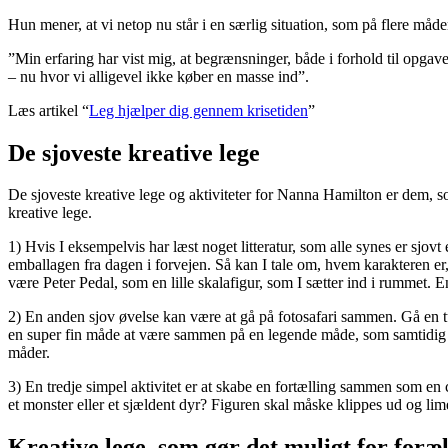
Hun mener, at vi netop nu står i en særlig situation, som på flere måde
”Min erfaring har vist mig, at begrænsninger, både i forhold til opgave
– nu hvor vi alligevel ikke køber en masse ind”.
Læs artikel “
Leg hjælper dig gennem krisetiden
”
De sjoveste kreative lege
De sjoveste kreative lege og aktiviteter for Nanna Hamilton er dem, 
kreative lege.
1) Hvis I eksempelvis har læst noget litteratur, som alle synes er sjo
emballagen fra dagen i forvejen. Så kan I tale om, hvem karakteren er
være Peter Pedal, som en lille skalafigur, som I sætter ind i rummet
2) En anden sjov øvelse kan være at gå på fotosafari sammen. Gå en tur 
en super fin måde at være sammen på en legende måde, som samtidig give
måder.
3) En tredje simpel aktivitet er at skabe en fortælling sammen som en c
et monster eller et sjældent dyr? Figuren skal måske klippes ud og lime
Kreative lege, som gør det muligt for foræ