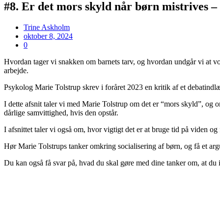
#8. Er det mors skyld når børn mistrives 
Trine Askholm
oktober 8, 2024
0
Hvordan tager vi snakken om barnets tarv, og hvordan undgår vi at vores
arbejde.
Psykolog Marie Tolstrup skrev i foråret 2023 en kritik af et debatin
I dette afsnit taler vi med Marie Tolstrup om det er “mors skyld”, og
dårlige samvittighed, hvis den opstår.
I afsnittet taler vi også om, hvor vigtigt det er at bruge tid på viden o
Hør Marie Tolstrups tanker omkring socialisering af børn, og få et arg
Du kan også få svar på, hvad du skal gøre med dine tanker om, at du i