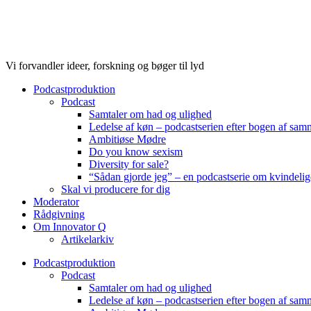
Videre
til
indhold
Vi forvandler ideer, forskning og bøger til lyd
Podcastproduktion
Podcast
Samtaler om had og ulighed
Ledelse af køn – podcastserien efter bogen af sa
Ambitiøse Mødre
Do you know sexism
Diversity for sale?
“Sådan gjorde jeg” – en podcastserie om kvindelig
Skal vi producere for dig
Moderator
Rådgivning
Om Innovator Q
Artikelarkiv
Podcastproduktion
Podcast
Samtaler om had og ulighed
Ledelse af køn – podcastserien efter bogen af sa