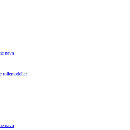
mme navn
e rollemodeller
mme navn