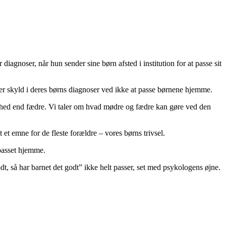
iagnoser, når hun sender sine børn afsted i institution for at passe sit
er skyld i deres børns diagnoser ved ikke at passe børnene hjemme.
tighed end fædre. Vi taler om hvad mødre og fædre kan gøre ved den
t et emne for de fleste forældre – vores børns trivsel.
 passet hjemme.
t, så har barnet det godt” ikke helt passer, set med psykologens øjne.