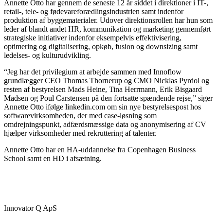
Annette Otto har gennem de seneste 12 år siddet i direktioner i IT-,
retail-, tele- og fødevareforædlingsindustrien samt indenfor
produktion af byggematerialer. Udover direktionsrollen har hun som
leder af blandt andet HR, kommunikation og marketing gennemført
strategiske initiativer indenfor eksempelvis effektivisering,
optimering og digitalisering, opkøb, fusion og downsizing samt
ledelses- og kulturudvikling.
“Jeg har det privilegium at arbejde sammen med Innoflow
grundlægger CEO Thomas Thornerup og CMO Nicklas Pyrdol og
resten af bestyrelsen Mads Heine, Tina Herrmann, Erik Bisgaard
Madsen og Poul Carstensen på den fortsatte spændende rejse,” siger
Annette Otto ifølge linkedin.com om sin nye bestyrelsespost hos
softwarevirksomheden, der med case-løsning som
omdrejningspunkt, adfærdsmæssige data og anonymisering af CV
hjælper virksomheder med rekruttering af talenter.
Annette Otto har en HA-uddannelse fra Copenhagen Business
School samt en HD i afsætning.
Innovator Q ApS