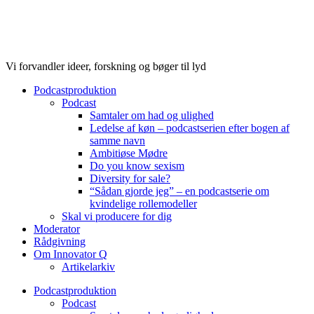
Videre
til
indhold
Vi forvandler ideer, forskning og bøger til lyd
Podcastproduktion
Podcast
Samtaler om had og ulighed
Ledelse af køn – podcastserien efter bogen af
samme navn
Ambitiøse Mødre
Do you know sexism
Diversity for sale?
“Sådan gjorde jeg” – en podcastserie om
kvindelige rollemodeller
Skal vi producere for dig
Moderator
Rådgivning
Om Innovator Q
Artikelarkiv
Podcastproduktion
Podcast