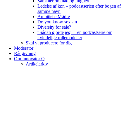
Samtaler om had og ulighed
Ledelse af køn – podcastserien efter bogen af
samme navn
Ambitiøse Mødre
Do you know sexism
Diversity for sale?
“Sådan gjorde jeg” – en podcastserie om
kvindelige rollemodeller
Skal vi producere for dig
Moderator
Rådgivning
Om Innovator Q
Artikelarkiv