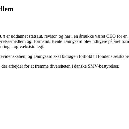
edlem
Hun
er uddannet statsaut. revisor, og har i en årrække været CEO for en
styrelsesmedlem og -formand. Bente Damgaard blev tidligere på året for
rings- og vækststrategi.
ægevidenskaben, og Damgaard skal bidrage i forhold til fondens selskabe
er arbejder for at fremme diversiteten i danske SMV-bestyrelser.