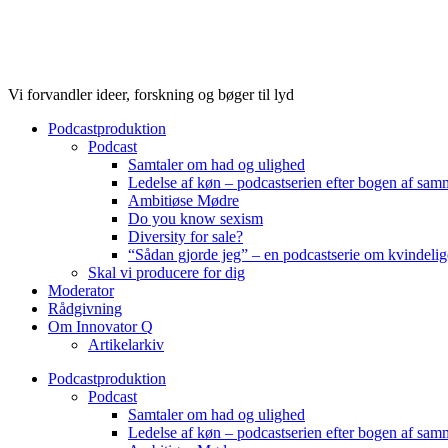
Videre
til
indhold
Vi forvandler ideer, forskning og bøger til lyd
Podcastproduktion
Podcast
Samtaler om had og ulighed
Ledelse af køn – podcastserien efter bogen af sa
Ambitiøse Mødre
Do you know sexism
Diversity for sale?
“Sådan gjorde jeg” – en podcastserie om kvindelig
Skal vi producere for dig
Moderator
Rådgivning
Om Innovator Q
Artikelarkiv
Podcastproduktion
Podcast
Samtaler om had og ulighed
Ledelse af køn – podcastserien efter bogen af sa