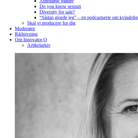
Ambitiøse Mødre
Do you know sexism
Diversity for sale?
“Sådan gjorde jeg” – en podcastserie om kvindelig
Skal vi producere for dig
Moderator
Rådgivning
Om Innovator Q
Artikelarkiv