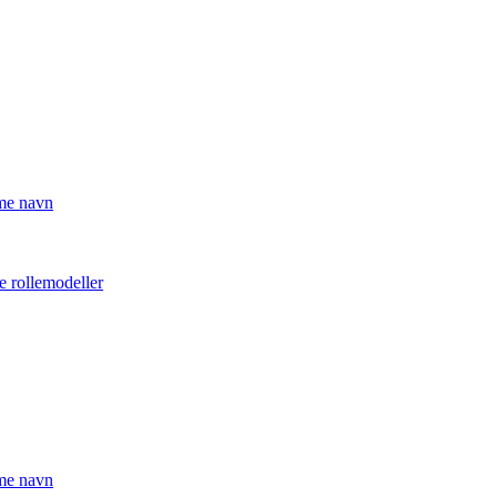
mme navn
e rollemodeller
mme navn