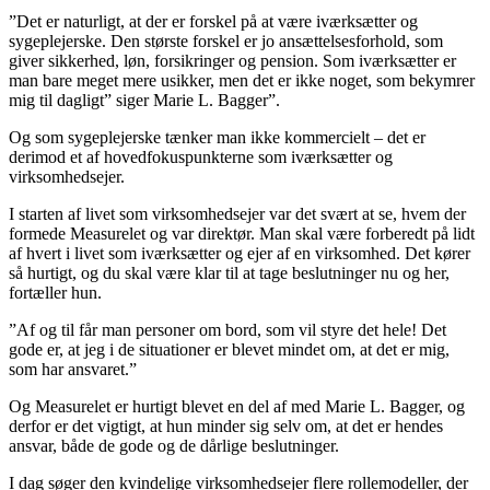
”Det er naturligt, at der er forskel på at være iværksætter og
sygeplejerske. Den største forskel er jo ansættelsesforhold, som
giver sikkerhed, løn, forsikringer og pension. Som iværksætter er
man bare meget mere usikker, men det er ikke noget, som bekymrer
mig til dagligt” siger Marie L. Bagger”.
Og som sygeplejerske tænker man ikke kommercielt – det er
derimod et af hovedfokuspunkterne som iværksætter og
virksomhedsejer.
I starten af livet som virksomhedsejer var det svært at se, hvem der
formede Measurelet og var direktør. Man skal være forberedt på lidt
af hvert i livet som iværksætter og ejer af en virksomhed. Det kører
så hurtigt, og du skal være klar til at tage beslutninger nu og her,
fortæller hun.
”Af og til får man personer om bord, som vil styre det hele! Det
gode er, at jeg i de situationer er blevet mindet om, at det er mig,
som har ansvaret.”
Og Measurelet er hurtigt blevet en del af med Marie L. Bagger, og
derfor er det vigtigt, at hun minder sig selv om, at det er hendes
ansvar, både de gode og de dårlige beslutninger.
I dag søger den kvindelige virksomhedsejer flere rollemodeller, der