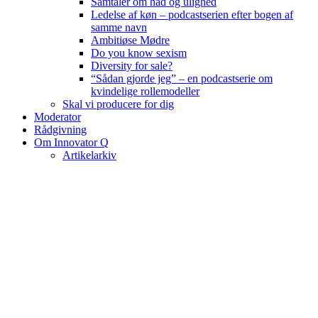
Samtaler om had og ulighed
Ledelse af køn – podcastserien efter bogen af
samme navn
Ambitiøse Mødre
Do you know sexism
Diversity for sale?
“Sådan gjorde jeg” – en podcastserie om
kvindelige rollemodeller
Skal vi producere for dig
Moderator
Rådgivning
Om Innovator Q
Artikelarkiv