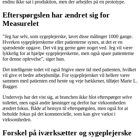
endnu ikke sat i produktion, men der arbejdes på en prototype.
Efterspørgslen har ændret sig for
Measurelet
”Jeg har selv, som sygeplejerske, lavet disse målinger 1000 gange.
Hverken sygeplejerskerne eller patienterne synes, at det er en
spændende opgave. Det vil jeg gerne gøre noget ved. Jeg vil være
lykkelig for at hjælpe sygeplejerskerne, men også spare patienterne
for denne oplevelse”, siger hun.
Det intelligente toilet vil også frigive mere tid med patienten, hvilket
vil give et bedre arbejdsmiljø. For sygeplejersker vil hellere være
sammen med patienten end hente og veje bækkener, tilføjer Marie L.
Bagger.
Undervejs har det vist sig, at branchen ikke blot efterspørger selve
toilettet, men også andre løsninger og derfor har virksomheden
ændret fokus. Både af hensyn til efterspørgslen, men også for at
beholde fokus på det kommercielle, som kan give vækst i
virksomheden.
Forskel på iværksætter og sygeplejerske