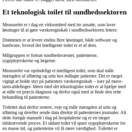
Et teknologisk toilet til sundhedssektoren
Measurelet er i dag en virksomhed med tre ansatte, som laver
løsninger til at gøre væskeregnskab i sundhedssektoren lettere.
Drømmen er at levere endnu flere løsninger, både software og
hardware, hvoraf det intelligente toilet er et af dem.
Målgruppen er fortsat sundhedsvæsnet, patienterne,
sygeplejerskerne og lægerne.
Measurelet var oprindeligt et intelligent toilet, som skal måle
mængden af afføring og urin hos indlagte patienter. Det er meget
vigtigt at holde styr på patienters væskeregnskab – især på mave-
tarm-afdelinger. Ideen med det teknologiske toilet er at hjælpe med
at stille en præcis diagnose og derfor også med at finde den rette
behandling til patienterne.
Toilettet skal derfor sortere, veje og måle mængden af urin og
afføring og derefter sende data direkte til patienternes journaler. Alt
dette foregår manuelt i dag på hospitalerne og er en meget
tidskrævende proces. Et sådant toilet vil spare sygeplejerskerne for
en masse tid, og patienterne vil få mere værdighed. Toilettet er