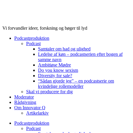
Videre
til
indhold
Vi forvandler ideer, forskning og bøger til lyd
Podcastproduktion
Podcast
Samtaler om had og ulighed
Ledelse af køn – podcastserien efter bogen af
samme navn
Ambitiøse Mødre
Do you know sexism
Diversity for sale?
“Sådan gjorde jeg” – en podcastserie om
kvindelige rollemodeller
Skal vi producere for dig
Moderator
Rådgivning
Om Innovator Q
Artikelarkiv
Podcastproduktion
Podcast