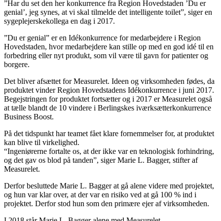
”Har du set den her konkurrence fra Region Hovedstaden ’Du er
genial’, jeg synes, at vi skal tilmelde det intelligente toilet”, siger en
sygeplejerskekollega en dag i 2017.
”Du er genial” er en Idékonkurrence for medarbejdere i Region
Hovedstaden, hvor medarbejdere kan stille op med en god idé til en
forbedring eller nyt produkt, som vil være til gavn for patienter og
borgere.
Det bliver afsættet for Measurelet. Ideen og virksomheden fødes, da
produktet vinder Region Hovedstadens Idékonkurrence i juni 2017.
Begejstringen for produktet fortsætter og i 2017 er Measurelet også
at tælle blandt de 10 vindere i Berlingskes iværksætterkonkurrence
Business Boost.
På det tidspunkt har teamet fået klare fornemmelser for, at produktet
kan blive til virkelighed.
“Ingeniørerne fortalte os, at der ikke var en teknologisk forhindring,
og det gav os blod på tanden”, siger Marie L. Bagger, stifter af
Measurelet.
Derfor besluttede Marie L. Bagger at gå alene videre med projektet,
og hun var klar over, at der var en risiko ved at gå 100 % ind i
projektet. Derfor stod hun som den primære ejer af virksomheden.
I 2018 står Marie L. Bagger alene med Measurelet.