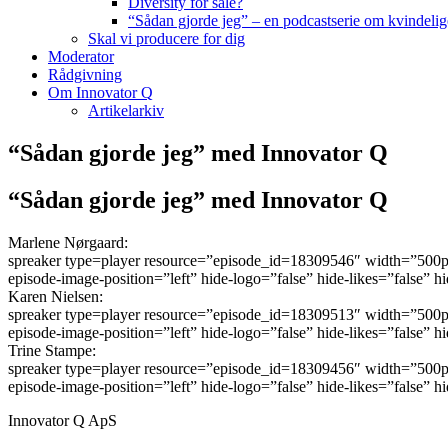
Diversity for sale?
“Sådan gjorde jeg” – en podcastserie om kvindelig
Skal vi producere for dig
Moderator
Rådgivning
Om Innovator Q
Artikelarkiv
“Sådan gjorde jeg” med Innovator Q
“Sådan gjorde jeg” med Innovator Q
Marlene Nørgaard:
spreaker type=player resource=”episode_id=18309546″ width=”500px” 
episode-image-position=”left” hide-logo=”false” hide-likes=”false”
Karen Nielsen:
spreaker type=player resource=”episode_id=18309513″ width=”500px” 
episode-image-position=”left” hide-logo=”false” hide-likes=”false”
Trine Stampe:
spreaker type=player resource=”episode_id=18309456″ width=”500px” 
episode-image-position=”left” hide-logo=”false” hide-likes=”false”
Innovator Q ApS