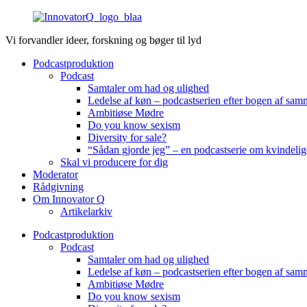
Videre
til
Vi forvandler ideer, forskning og bøger til lyd
indhold
Podcastproduktion
Podcast
Samtaler om had og ulighed
Ledelse af køn – podcastserien efter bogen af sa
Ambitiøse Mødre
Do you know sexism
Diversity for sale?
“Sådan gjorde jeg” – en podcastserie om kvindelig
Skal vi producere for dig
Moderator
Rådgivning
Om Innovator Q
Artikelarkiv
Podcastproduktion
Podcast
Samtaler om had og ulighed
Ledelse af køn – podcastserien efter bogen af sa
Ambitiøse Mødre
Do you know sexism