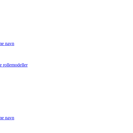
mme navn
e rollemodeller
mme navn