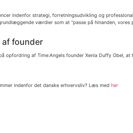
er indenfor strategi, forretningsudvikling og professionali
grundlæggende værdier som at “passe på hinanden, vores pl
 af founder
r på opfordring af Time:Angels founder Xenia Duffy Obel, at 
dlemmer indenfor det danske erhvervsliv? Læs med
her