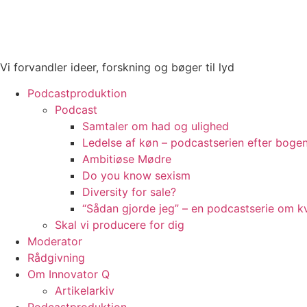
Videre
til
indhold
Vi forvandler ideer, forskning og bøger til lyd
Podcastproduktion
Podcast
Samtaler om had og ulighed
Ledelse af køn – podcastserien efter bog
Ambitiøse Mødre
Do you know sexism
Diversity for sale?
“Sådan gjorde jeg” – en podcastserie om kv
Skal vi producere for dig
Moderator
Rådgivning
Om Innovator Q
Artikelarkiv