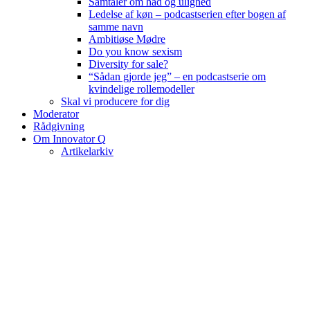
Samtaler om had og ulighed
Ledelse af køn – podcastserien efter bogen af
samme navn
Ambitiøse Mødre
Do you know sexism
Diversity for sale?
“Sådan gjorde jeg” – en podcastserie om
kvindelige rollemodeller
Skal vi producere for dig
Moderator
Rådgivning
Om Innovator Q
Artikelarkiv