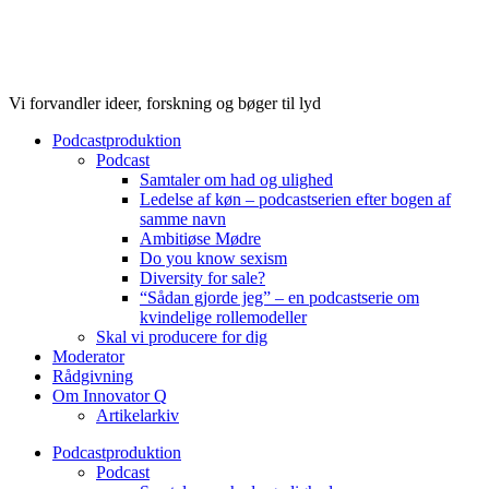
Videre
til
indhold
Vi forvandler ideer, forskning og bøger til lyd
Podcastproduktion
Podcast
Samtaler om had og ulighed
Ledelse af køn – podcastserien efter bogen af
samme navn
Ambitiøse Mødre
Do you know sexism
Diversity for sale?
“Sådan gjorde jeg” – en podcastserie om
kvindelige rollemodeller
Skal vi producere for dig
Moderator
Rådgivning
Om Innovator Q
Artikelarkiv
Podcastproduktion
Podcast