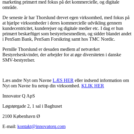
marketing primært med fokus på det kommercielle, og digitale
område.
De seneste år har Thorslund drevet egen virksomhed, med fokus på
at hjælpe virksomheder i deres kommercielle udvikling gennem
kundecentricitet, kunderejser og digitale medier etc. I dag er hun
primært beskæftiget som bestyrelsesmedlem, og sidder blandet andet
i PenSam Bank, PenSam Forsikring samt hos TMC Nordic.
Pernille Thorslund er desuden medlem af netværket
Bestyrelseskvinder, der arbejder for at øge diversiteten i danske
SMV-bestyrelser.
Læs andre Nyt om Navne
LÆS HER
eller indsend information om
Nyt om Navne fra netop din virksomhed.
KLIK HER
Innovator Q ApS
Løgstørgade 2, 1 sal i Baghuset
2100 København Ø
E-mail:
kontakt@innovatorq.com