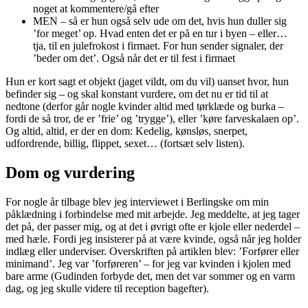
noget at kommentere/gå efter
MEN – så er hun også selv ude om det, hvis hun duller sig
’for meget’ op. Hvad enten det er på en tur i byen – eller…
tja, til en julefrokost i firmaet. For hun sender signaler, der
’beder om det’. Også når det er til fest i firmaet
Hun er kort sagt et objekt (jaget vildt, om du vil) uanset hvor, hun
befinder sig – og skal konstant vurdere, om det nu er tid til at
nedtone (derfor går nogle kvinder altid med tørklæde og burka –
fordi de så tror, de er ’frie’ og ’trygge’), eller ’køre farveskalaen op’.
Og altid, altid, er der en dom: Kedelig, kønsløs, snerpet,
udfordrende, billig, flippet, sexet… (fortsæt selv listen).
Dom og vurdering
For nogle år tilbage blev jeg interviewet i Berlingske om min
påklædning i forbindelse med mit arbejde. Jeg meddelte, at jeg tager
det på, der passer mig, og at det i øvrigt ofte er kjole eller nederdel –
med hæle. Fordi jeg insisterer på at være kvinde, også når jeg holder
indlæg eller underviser. Overskriften på artiklen blev: ’Forfører eller
minimand’. Jeg var ’forføreren’ – for jeg var kvinden i kjolen med
bare arme (Gudinden forbyde det, men det var sommer og en varm
dag, og jeg skulle videre til reception bagefter).