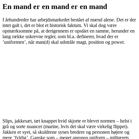
En mand er en mand er en mand
I århundreder har arbejdsmarkedet bestået af mænd alene. Det er der
intet galt i, det er blot et historisk faktum. Vi skal dog være
opmærksomme på, at derigennem er opstået en ramme, herunder en
lang række uskrevne regler, som bl.a. definerer, hvad der er
’uniformen’, når man(d) skal udstråle magt, position og power.
Slips, jakkesæt, tæt knappet hvid skjorte er blevet normen – helst i
grå og sorte nuancer (marine, hvis det skal være virkelig flippet).
Jakken er syet, så skuldrene synes bredere og personen højere og
mere ’fyldig’. Ganske som – meget apropos uniform – militærets