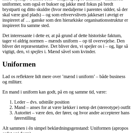
uniformer, som også er bukser og jakke med fokus på bredt
brystparti og ditto skuldre (hvor medaljerne i parentes sidder, så der
skal være god plads) – og som erhvervslivets jakkesæt i øvrigt er
inspireret af … ganske som den hierarkiske organisationsstruktur er
inspireret fra samme sted.
Det interessante i dette er, at på grund af dette historiske faktum,
tager vi aldrig normen – mænds uniform – op til overvejelse. Den
bliver det repræsentative. Det bliver den, vi spejler os i – og, lige så
vigtigt, den, vi
spejles
i. Mænd såvel som kvinder.
Uniformen
Lad os reflektere lidt mere over ’mænd i uniform’ – både business
og militær.
En mand i uniform kan godt, på en og samme tid, være:
Leder – dvs. udstråle position
Mand – anses for at være lækker i netop det (stereotype) outfit
Autoritet – være den, der fører, og hvor andre accepterer hans
førerstilling
Alt sammen i én simpel beklædningsgenstand: Uniformen (apropos