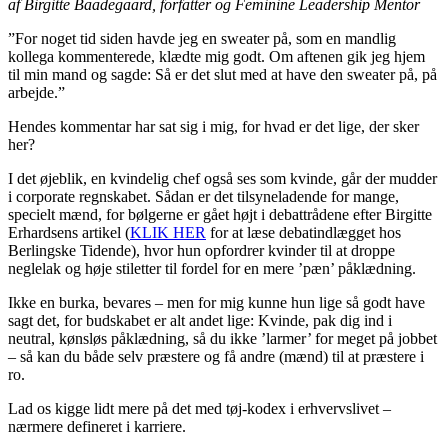
af Birgitte Baadegaard, forfatter og Feminine Leadership Mentor
”For noget tid siden havde jeg en sweater på, som en mandlig
kollega kommenterede, klædte mig godt. Om aftenen gik jeg hjem
til min mand og sagde: Så er det slut med at have den sweater på, på
arbejde.”
Hendes kommentar har sat sig i mig, for hvad er det lige, der sker
her?
I det øjeblik, en kvindelig chef også ses som kvinde, går der mudder
i corporate regnskabet. Sådan er det tilsyneladende for mange,
specielt mænd, for bølgerne er gået højt i debattrådene efter Birgitte
Erhardsens artikel (
KLIK HER
for at læse debatindlægget hos
Berlingske Tidende), hvor hun opfordrer kvinder til at droppe
neglelak og høje stiletter til fordel for en mere ’pæn’ påklædning.
Ikke en burka, bevares – men for mig kunne hun lige så godt have
sagt det, for budskabet er alt andet lige: Kvinde, pak dig ind i
neutral, kønsløs påklædning, så du ikke ’larmer’ for meget på jobbet
– så kan du både selv præstere og få andre (mænd) til at præstere i
ro.
Lad os kigge lidt mere på det med tøj-kodex i erhvervslivet –
nærmere defineret i karriere.