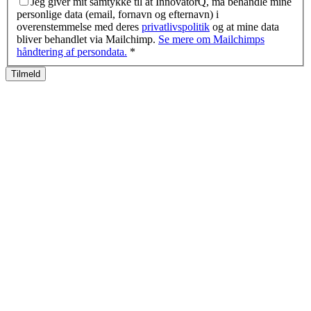
Jeg giver mit samtykke til at InnovatorQ, må behandle mine
personlige data (email, fornavn og efternavn) i
overenstemmelse med deres
privatlivspolitik
og at mine data
bliver behandlet via Mailchimp.
Se mere om Mailchimps
håndtering af persondata.
*