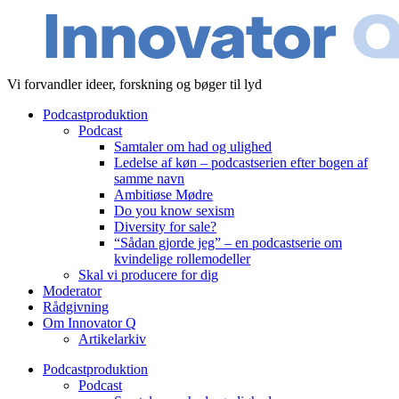
Videre
til
indhold
Vi forvandler ideer, forskning og bøger til lyd
Podcastproduktion
Podcast
Samtaler om had og ulighed
Ledelse af køn – podcastserien efter bogen af
samme navn
Ambitiøse Mødre
Do you know sexism
Diversity for sale?
“Sådan gjorde jeg” – en podcastserie om
kvindelige rollemodeller
Skal vi producere for dig
Moderator
Rådgivning
Om Innovator Q
Artikelarkiv
Podcastproduktion
Podcast