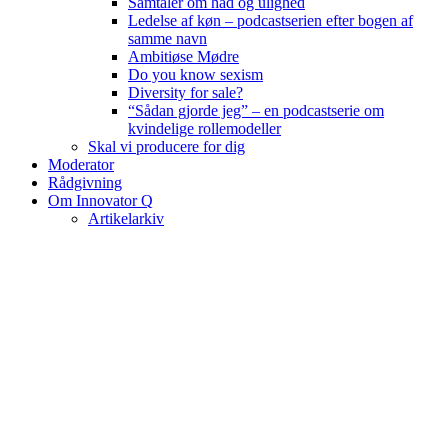
Samtaler om had og ulighed
Ledelse af køn – podcastserien efter bogen af
samme navn
Ambitiøse Mødre
Do you know sexism
Diversity for sale?
“Sådan gjorde jeg” – en podcastserie om
kvindelige rollemodeller
Skal vi producere for dig
Moderator
Rådgivning
Om Innovator Q
Artikelarkiv