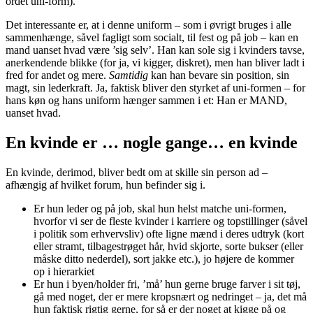
ordet uni-form).
Det interessante er, at i denne uniform – som i øvrigt bruges i alle
sammenhænge, såvel fagligt som socialt, til fest og på job – kan en
mand uanset hvad være ’sig selv’. Han kan sole sig i kvinders tavse,
anerkendende blikke (for ja, vi kigger, diskret), men han bliver ladt i
fred for andet og mere.
Samtidig
kan han bevare sin position, sin
magt, sin lederkraft. Ja, faktisk bliver den styrket af uni-formen – for
hans køn og hans uniform hænger sammen i et: Han er MAND,
uanset hvad.
En kvinde er … nogle gange… en kvinde
En kvinde, derimod, bliver bedt om at skille sin person ad –
afhængig af hvilket forum, hun befinder sig i.
Er hun leder og på job, skal hun helst matche uni-formen,
hvorfor vi ser de fleste kvinder i karriere og topstillinger (såvel
i politik som erhvervsliv) ofte ligne mænd i deres udtryk (kort
eller stramt, tilbagestrøget hår, hvid skjorte, sorte bukser (eller
måske ditto nederdel), sort jakke etc.), jo højere de kommer
op i hierarkiet
Er hun i byen/holder fri, ’må’ hun gerne bruge farver i sit tøj,
gå med noget, der er mere kropsnært og nedringet – ja, det må
hun faktisk rigtig gerne, for så er der noget at kigge på og