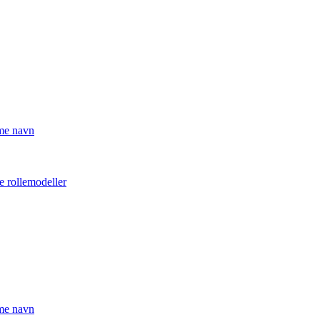
mme navn
e rollemodeller
mme navn