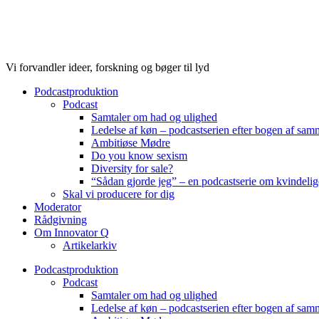
Videre
til
indhold
Vi forvandler ideer, forskning og bøger til lyd
Podcastproduktion
Podcast
Samtaler om had og ulighed
Ledelse af køn – podcastserien efter bogen af sa
Ambitiøse Mødre
Do you know sexism
Diversity for sale?
“Sådan gjorde jeg” – en podcastserie om kvindelig
Skal vi producere for dig
Moderator
Rådgivning
Om Innovator Q
Artikelarkiv
Podcastproduktion
Podcast
Samtaler om had og ulighed
Ledelse af køn – podcastserien efter bogen af sa