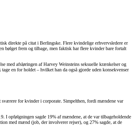
tisk direkte på citat i Berlingske. Flere kvindelige erhvervsledere er
n bølget frem og tilbage, men faktisk har flere kvinder bare fortalt
lse med afsløringen af Harvey Weinsteins seksuelle krænkelser og
ok tage en for holdet – hvilket han da også gjorde uden konsekvenser
et sværere for kvinder i corporate. Simpelthen, fordi mændene var
019. I opfølgningen sagde 19% af mændene, at de var tilbageholdende
aktion med mænd (job, der involverer rejser), og 27% sagde, at de