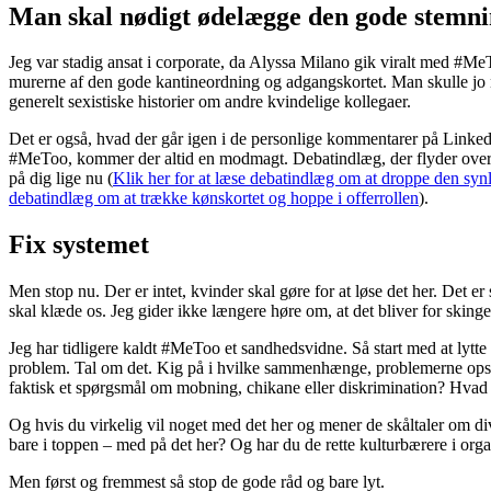
Man skal nødigt ødelægge den gode stemn
Jeg var stadig ansat i corporate, da Alyssa Milano gik viralt med #Me
murerne af den gode kantineordning og adgangskortet. Man skulle jo n
generelt sexistiske historier om andre kvindelige kollegaer.
Det er også, hvad der går igen i de personlige kommentarer på Linked
#MeToo, kommer der altid en modmagt. Debatindlæg, der flyder over m
på dig lige nu (
Klik her for at læse debatindlæg om at droppe den syn
debatindlæg om at trække kønskortet og hoppe i offerrollen
).
Fix systemet
Men stop nu. Der er intet, kvinder skal gøre for at løse det her. Det er
skal klæde os. Jeg gider ikke længere høre om, at det bliver for skingert
Jeg har tidligere kaldt #MeToo et sandhedsvidne. Så start med at lytte
problem. Tal om det. Kig på i hvilke sammenhænge, problemerne opstå
faktisk et spørgsmål om mobning, chikane eller diskrimination? Hva
Og hvis du virkelig vil noget med det her og mener de skåltaler om div
bare i toppen – med på det her? Og har du de rette kulturbærere i org
Men først og fremmest så stop de gode råd og bare lyt.