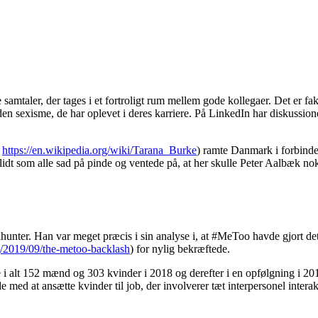
 samtaler, der tages i et fortroligt rum mellem gode kollegaer. Det er fak
 den sexisme, de har oplevet i deres karriere. På LinkedIn har diskussione
:
https://en.wikipedia.org/wiki/Tarana_Burke
) ramte Danmark i forbinde
r lidt som alle sad på pinde og ventede på, at her skulle Peter Aalbæk n
eadhunter. Han var meget præcis i sin analyse i, at #MeToo havde gjort d
rg/2019/09/the-metoo-backlash
) for nylig bekræftede.
 i alt 152 mænd og 303 kvinder i 2018 og derefter i en opfølgning i 2
e med at ansætte kvinder til job, der involverer tæt interpersonel inter