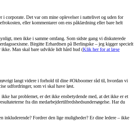
i corporate. Det var om mine oplevelser i nattelivet og uden for
efrokosten, eller kommentarer om ens påklædning eller bare helt
dsynligt, men ikke i samme omfang. Som sidste gang vi diskuterede
dagssexisme. Birgitte Erhardtsen på Berlingske – jeg kigger specielt
ler ikke. Man skal bare udvikle lidt hård hud (
Klik her for at læse
orøvrigt langt videre i forhold til dine #Okboomer råd til, hvordan vi
cise udfordringer, som vi skal have løst.
 ikke har problemet, er det ikke ensbetydende med, at det ikke er et
sultateterne fra din medarbejdertilfredshedsundersøgelse. Har du
 den inkluderende? Fordrer den lige muligheder? Er dine ledere – ikke