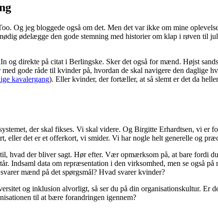
ing
Too. Og jeg bloggede også om det. Men det var ikke om mine oplevelser 
ødig ødelægge den gode stemning med historier om klap i røven til jul
In og direkte på citat i Berlingske. Sker det også for mænd. Højst san
ed gode råde til kvinder på, hvordan de skal navigere den daglige hver
lige kavalergang
). Eller kvinder, der fortæller, at så slemt er det da hel
 systemet, der skal fikses. Vi skal videre. Og Birgitte Erhardtsen, vi er f
, eller det er et offerkort, vi smider. Vi har nogle helt generelle og præ
 til, hvad der bliver sagt. Hør efter. Vær opmærksom på, at bare fordi du
r. Indsaml data om repræsentation i den virksomhed, men se også på re
d svarer mænd på det spørgsmål? Hvad svarer kvinder?
ersitet og inklusion alvorligt, så ser du på din organisationskultur. Er
anisationen til at bære forandringen igennem?