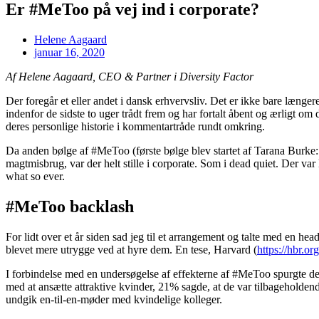
Er #MeToo på vej ind i corporate?
Helene Aagaard
januar 16, 2020
Af Helene Aagaard, CEO & Partner i Diversity Factor
Der foregår et eller andet i dansk erhvervsliv. Det er ikke bare længere
indenfor de sidste to uger trådt frem og har fortalt åbent og ærligt om
deres personlige historie i kommentartråde rundt omkring.
Da anden bølge af #MeToo (første bølge blev startet af Tarana Burke
magtmisbrug, var der helt stille i corporate. Som i dead quiet. Der va
what so ever.
#MeToo backlash
For lidt over et år siden sad jeg til et arrangement og talte med en h
blevet mere utrygge ved at hyre dem. En tese, Harvard (
https://hbr.o
I forbindelse med en undersøgelse af effekterne af #MeToo spurgte de
med at ansætte attraktive kvinder, 21% sagde, at de var tilbageholdend
undgik en-til-en-møder med kvindelige kolleger.