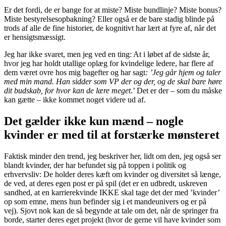
Er det fordi, de er bange for at miste? Miste bundlinje? Miste bonus?
Miste bestyrelsesopbakning? Eller også er de bare stadig blinde på
trods af alle de fine historier, de kognitivt har lært at fyre af, når det
er hensigtsmæssigt.
Jeg har ikke svaret, men jeg ved en ting: At i løbet af de sidste år,
hvor jeg har holdt utallige oplæg for kvindelige ledere, har flere af
dem været ovre hos mig bagefter og har sagt
: ’Jeg går hjem og taler
med min mand. Han sidder som VP der og der, og de skal bare høre
dit budskab, for hvor kan de lære meget
.’ Det er der – som du måske
kan gætte – ikke kommet noget videre ud af.
Det gælder ikke kun mænd – nogle
kvinder er med til at forstærke mønsteret
Faktisk minder den trend, jeg beskriver her, lidt om den, jeg også ser
blandt kvinder, der har befundet sig på toppen i politik og
erhvervsliv: De holder deres kæft om kvinder og diversitet så længe,
de ved, at deres egen post er på spil (det er en udbredt, uskreven
sandhed, at en karrierekvinde IKKE skal tage det der med ’kvinder’
op som emne, mens hun befinder sig i et mandeunivers og er på
vej). Sjovt nok kan de så begynde at tale om det, når de springer fra
borde, starter deres eget projekt (hvor de gerne vil have kvinder som