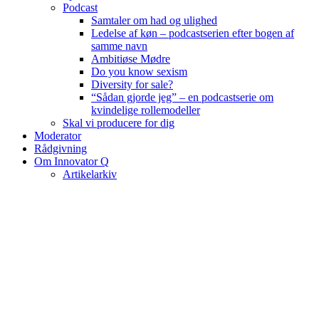
Podcast
Samtaler om had og ulighed
Ledelse af køn – podcastserien efter bogen af
samme navn
Ambitiøse Mødre
Do you know sexism
Diversity for sale?
“Sådan gjorde jeg” – en podcastserie om
kvindelige rollemodeller
Skal vi producere for dig
Moderator
Rådgivning
Om Innovator Q
Artikelarkiv