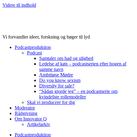
Videre til indhold
Vi forvandler ideer, forskning og bøger til lyd
Podcastproduktion
Podcast
Samtaler om had og ulighed
Ledelse af køn – podcastserien efter bogen af
samme navn
Ambitiøse Mødre
Do you know sexism
Diversity for sale?
“Sådan gjorde jeg” – en podcastserie om
kvindelige rollemodeller
Skal vi producere for dig
Moderator
Rådgivning
Om Innovator Q
Artikelarkiv
Podcastproduktion