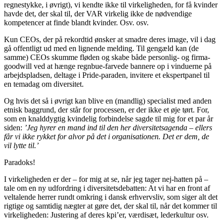
regnestykke, i øvrigt), vi kendte ikke til virkeligheden, for få kvinder
havde det, der skal til, der VAR virkelig ikke de nødvendige
kompetencer at finde blandt kvinder. Osv. osv.
Kun CEOs, der på rekordtid ønsker at smadre deres image, vil i dag
gå offentligt ud med en lignende melding. Til gengæld kan (de
samme) CEOs skumme fløden og skabe både personlig- og firma-
goodwill ved at hænge regnbue-farvede bannere op i vinduerne på
arbejdspladsen, deltage i Pride-paraden, invitere et ekspertpanel til
en temadag om diversitet.
Og hvis det så i øvrigt kan blive en (mandlig) specialist med anden
etnisk baggrund, der står for processen, er der ikke et øje tørt. For,
som en knalddygtig kvindelig forbindelse sagde til mig for et par år
siden:
’Jeg hyrer en mand ind til den her diversitetsagenda – ellers
får vi ikke rykket for alvor på det i organisationen. Det er dem, de
vil lytte til.’
Paradoks!
I virkeligheden er der – for mig at se, når jeg tager nej-hatten på –
tale om en ny udfordring i diversitetsdebatten: At vi har en front af
veltalende herrer rundt omkring i dansk erhvervsliv, som siger alt det
rigtige og samtidig nægter at gøre det, der skal til, når det kommer til
virkeligheden: Justering af deres kpi’er, værdisæt, lederkultur osv.