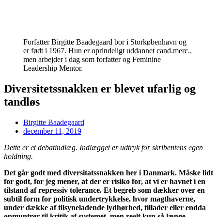
Forfatter Birgitte Baadegaard bor i Storkøbenhavn og
er født i 1967. Hun er oprindeligt uddannet cand.merc.,
men arbejder i dag som forfatter og Feminine
Leadership Mentor.
Diversitetssnakken er blevet ufarlig og
tandløs
Birgitte Baadegaard
december 11, 2019
Dette er et debatindlæg. Indlægget er udtryk for skribentens egen
holdning.
Det går godt med diversitatssnakken her i Danmark. Måske lidt
for godt, for jeg mener, at der er risiko for, at vi er havnet i en
tilstand af repressiv tolerance. Et begreb som dækker over en
subtil form for politisk undertrykkelse, hvor magthaverne,
under dække af tilsyneladende lydhørhed, tillader eller endda
opmuntrer til kritik af systemet, men reelt kun så længe