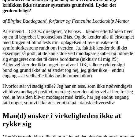
kritikken ikke rammer systemets grundvold. Lyder det
genkendeligt?
af Birgitte Baadegaard, forfatter og Femenine Leadership Mentor
Alle mænd – CEOs, direktører, VPs osv. – kender efterhånden hver
og en til begrebet Unconscious Bias. Og de kender alle til eksemplet
med brugen af blind tests ifm. optagelsen af nye musikere til
symfoniorkestrene rundt om i verden. Ja, faktisk kender de til det
eksempel så godt, at de kan sidde ved middagsselskaber og udbrede
sig engageret om det til deres borddame (inklusiv til mig 😉).
Alligevel sker der ikke noget for alvor i DK, tallene rykker sig i
bund og grund ikke ud af stedet (og nej, jeg gider ikke – endnu
engang – at vedhæfte links og dokumentation).
Hvorfor står vi stadig stille? Jeg har en tese, som ikke nødvendigvis
vil blive modtaget positivt, men jeg fyrer den alligevel af her, for jeg
ved, at hvis den bliver modtaget med kritik, har jeg endnu engang
fat i noget, som vi ikke ønsker at se på i dansk erhvervsliv:
Man(d) ønsker i virkeligheden ikke at
rykke sig
Man(d) er reelt ikke villig til at rykke på det, der for alvor vil gøre en