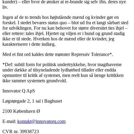
kunder) – eller hvor de ønsker at re-brande sig selv ifm. deres nye
liv.
Ingen af de to trends hos højtstående mænd og kvinder gør en
forskel. I stedet bevares status quo – blot ud fra et langt sårbart sted
for udviklingen. For nu kan behovet for større diversitet ties ihjel –
eller rettere: tales ihjel. Hjertet og viljen er i bund og grund stadig
ikke er til stede. Hverken hos de mænd eller de kvinder, jeg
karakteriserer i dette indlæg.
Med et fint ord kaldes dette mønster Repressiv Tolerance*.
*Def: subtil form for politisk undertrykkelse, hvor magthaverne
under dække af tilsyneladende lydhørhed tillader eller endda
opmuntrer til kritik af systemet, men reelt kun så længe kritikken
ikke rammer systemets grundvold.
Innovator Q ApS
Løgstørgade 2, 1 sal i Baghuset
2100 København Ø
E-mail:
kontakt@innovatorq.com
CVR nr. 39938723