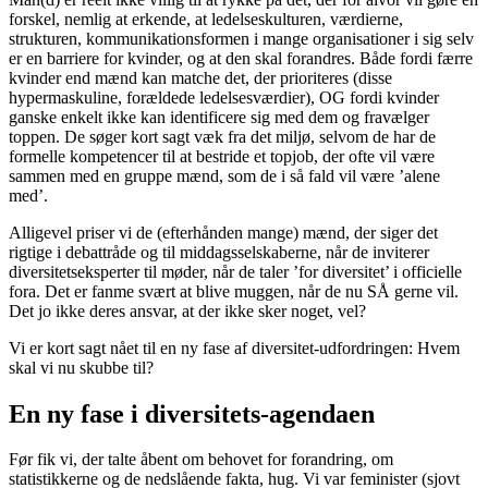
forskel, nemlig at erkende, at ledelseskulturen, værdierne,
strukturen, kommunikationsformen i mange organisationer i sig selv
er en barriere for kvinder, og at den skal forandres. Både fordi færre
kvinder end mænd kan matche det, der prioriteres (disse
hypermaskuline, forældede ledelsesværdier), OG fordi kvinder
ganske enkelt ikke kan identificere sig med dem og fravælger
toppen. De søger kort sagt væk fra det miljø, selvom de har de
formelle kompetencer til at bestride et topjob, der ofte vil være
sammen med en gruppe mænd, som de i så fald vil være ’alene
med’.
Alligevel priser vi de (efterhånden mange) mænd, der siger det
rigtige i debattråde og til middagsselskaberne, når de inviterer
diversitetseksperter til møder, når de taler ’for diversitet’ i officielle
fora. Det er fanme svært at blive muggen, når de nu SÅ gerne vil.
Det jo ikke deres ansvar, at der ikke sker noget, vel?
Vi er kort sagt nået til en ny fase af diversitet-udfordringen: Hvem
skal vi nu skubbe til?
En ny fase i diversitets-agendaen
Før fik vi, der talte åbent om behovet for forandring, om
statistikkerne og de nedslående fakta, hug. Vi var feminister (sjovt