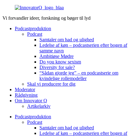
Videre
til
Vi forvandler ideer, forskning og bøger til lyd
indhold
Podcastproduktion
Podcast
Samtaler om had og ulighed
Ledelse af køn – podcastserien efter bogen af
samme navn
Ambitiøse Mødre
Do you know sexism
Diversity for sale?
“Sådan gjorde jeg” – en podcastserie om
kvindelige rollemodeller
Skal vi producere for dig
Moderator
Rådgivning
Om Innovator Q
Artikelarkiv
Podcastproduktion
Podcast
Samtaler om had og ulighed
Ledelse af køn – podcastserien efter bogen af