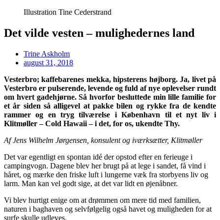
Illustration Tine Cederstrand
Det vilde vesten – mulighedernes land
Trine Askholm
august 31, 2018
Vesterbro; kaffebarenes mekka, hipsterens højborg. Ja, livet på
Vesterbro er pulserende, levende og fuld af nye oplevelser rundt
om hvert gadehjørne. Så hvorfor besluttede min lille familie for
et år siden så alligevel at pakke bilen og rykke fra de kendte
rammer og en tryg tilværelse i København til et nyt liv i
Klitmøller – Cold Hawaii – i det, for os, ukendte Thy.
Af Jens Wilhelm Jørgensen, konsulent og iværksætter, Klitmøller
Det var egentligt en spontan idé der opstod efter en ferieuge i
campingvogn. Dagene blev her brugt på at lege i sandet, få vind i
håret, og mærke den friske luft i lungerne væk fra storbyens liv og
larm. Man kan vel godt sige, at det var lidt en øjenåbner.
Vi blev hurtigt enige om at drømmen om mere tid med familien,
naturen i baghaven og selvfølgelig også havet og muligheden for at
surfe skulle udleves.