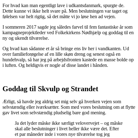
For hvad kan man egentligt lave i udkantsdanmark, spurgte de.
Dette kunne vi ikke helt svare på. Men beslutningen var taget og
følelsen var helt rigtig, så det måtte vi jo løse hen ad vejen.
I sommeren 2017 sagde jeg således farvel til fem fantastiske år som
kampagneprojektleder ved Folkekirkens Nødhjælp og goddag til en
ny og ukendt tilværelse.
Og hvad kan sådanne et år så bringe ens liv her i vandkanten. Ud
over familieforøgelse af en lille skøn dreng og senest også en
hundehvalp, så har jeg på arbejdsfronten kastede en masse bolde op
i luften. Og heldigvis er nogle af disse landet i hånden.
Goddag til Skvulp og Strandet
Ærligt, så havde jeg aldrig set mig selv gå hverken vejen som
selvstændig eller iværksætter. Som med vores beslutning om at flytte
gav livet som selvstændig pludselig bare god mening.
Ja det lyder måske ikke særligt velovervejet – og måske
skal alle beslutninger i livet heller ikke være det. Efter
et par måneder inde i vores nye tilværelse tog jeg