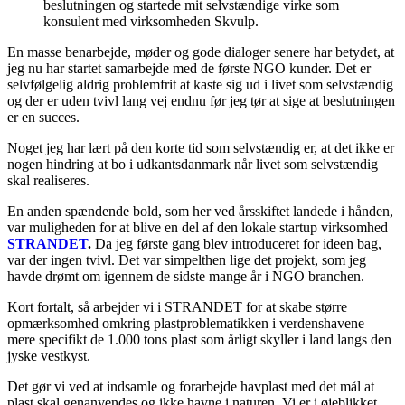
beslutningen og startede mit selvstændige virke som
konsulent med virksomheden Skvulp.
En masse benarbejde, møder og gode dialoger senere har betydet, at
jeg nu har startet samarbejde med de første NGO kunder. Det er
selvfølgelig aldrig problemfrit at kaste sig ud i livet som selvstændig
og der er uden tvivl lang vej endnu før jeg tør at sige at beslutningen
er en succes.
Noget jeg har lært på den korte tid som selvstændig er, at det ikke er
nogen hindring at bo i udkantsdanmark når livet som selvstændig
skal realiseres.
En anden spændende bold, som her ved årsskiftet landede i hånden,
var muligheden for at blive en del af den lokale startup virksomhed
STRANDET
.
Da jeg første gang blev introduceret for ideen bag,
var der ingen tvivl. Det var simpelthen lige det projekt, som jeg
havde drømt om igennem de sidste mange år i NGO branchen.
Kort fortalt, så arbejder vi i STRANDET for at skabe større
opmærksomhed omkring plastproblematikken i verdenshavene –
mere specifikt de 1.000 tons plast som årligt skyller i land langs den
jyske vestkyst.
Det gør vi ved at indsamle og forarbejde havplast med det mål at
plast skal genanvendes og ikke havne i naturen. Vi er i øjeblikket