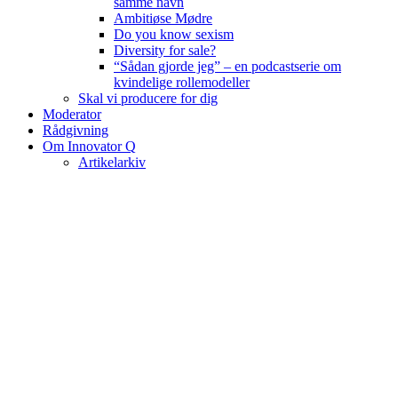
samme navn
Ambitiøse Mødre
Do you know sexism
Diversity for sale?
“Sådan gjorde jeg” – en podcastserie om
kvindelige rollemodeller
Skal vi producere for dig
Moderator
Rådgivning
Om Innovator Q
Artikelarkiv