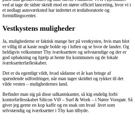
ved at tage de sidste skridt mod en større officiel lancering, hvor vi i
et nedlagt autoværksted har indrettet et testlaboratorie og
formidlingscenter.
Vestkystens muligheder
Ja, mulighederne er faktisk mange her på vestkysten, hvis man blot
er villig til at kaste nogle bolde op i luften og se hvor de lander. Og
heldigvis velkommer Thy iværksættere og selvstændige og der er
god opbakning og hjælp at hente fra kommunen og de lokale
iværksætterfælleskaber.
Det er da egentligt vildt, hvad sådanne et år kan bringe af
spændende udfordringer, når man tager skridtet og rykker til det
vilde vesten – mulighedernes land.
Befinder man sig på disse udkantskanter, så kig endelig forbi
kontorfællesskabet Silicon VØ – Surf & Work – i Nørre Vorupør. Så
giver jeg gerne en kop kaffe og en snak om hvad
livet som
selvstændig og iværksætter i Thy kan tilbyde.